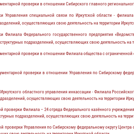
ментарной проверки в отношении Сибирского главного региональног
 Управления специальной связи по Иркутской области - филиала 
разделений, осуществляющих свою деятельность на территории Иркутс
 Филиала Федерального государственного предприятия «Ведомст
 структурных подразделений, осуществляющих свою деятельность на т
ентарной проверки в отношении Филиала общества с ограниченной от
ументарной проверки в отношении Управления по Сибирскому федер
ркутского областного управления инкассации - Филиала Российског
одразделений, осуществляющих свою деятельность на территории Ирк
 проверки Филиала – 24 отряда Федерального казённого учреждения
ктурных подразделений, осуществляющих свою деятельность на терри
й проверки Управления по Сибирскому федеральному округу Центра 
щих свою деятельность на территории Иркутской области