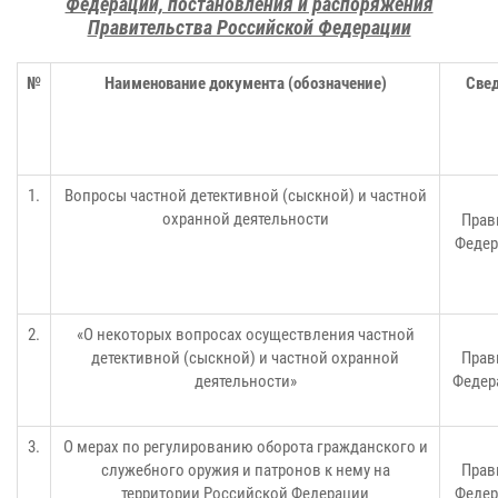
Федерации, постановления и распоряжения
Правительства Российской Федерации
№
Наименование документа (обозначение)
Свед
1.
Вопросы частной детективной (сыскной) и частной
охранной деятельности
Прав
Федер
2.
«О некоторых вопросах осуществления частной
детективной (сыскной) и частной охранной
Прав
деятельности»
Федер
3.
О мерах по регулированию оборота гражданского и
служебного оружия и патронов к нему на
Прав
территории Российской Федерации
Федер