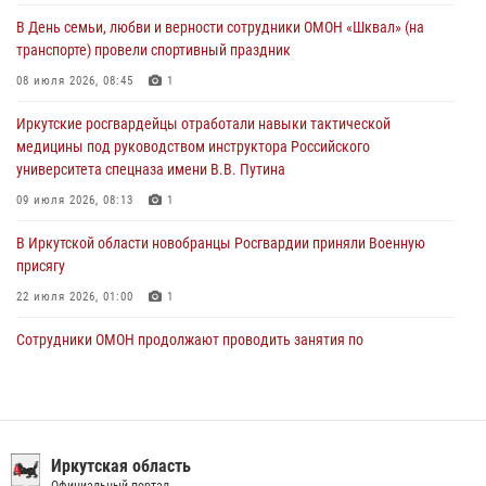
Росгвардейцы из Братска присоединились к донорской акции «От
В День семьи, любви и верности сотрудники ОМОН «Шквал» (на
сердца к сердцу» (видео)
транспорте) провели спортивный праздник
31 июля 2026, 04:37
1
08 июля 2026, 08:45
1
Сотрудники Росгвардии нашли и вернули родственникам
Иркутские росгвардейцы отработали навыки тактической
пропавшую пожилую женщину в Иркутске
медицины под руководством инструктора Российского
30 июля 2026, 07:37
университета спецназа имени В.В. Путина
09 июля 2026, 08:13
1
В Иркутской области новобранцы Росгвардии приняли Военную
присягу
22 июля 2026, 01:00
1
Сотрудники ОМОН продолжают проводить занятия по
антитеррористической защищенности для полицейских из Иркутска
14 июля 2026, 08:29
При содействии Росгвардии в Иркутске пресечена деятельность
преступной группы, организовавшей бизнес по оказанию интим-
Иркутская область
услуг
Официальный портал