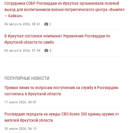
Сотрудники СОБР Росгвардии из Иркутске организовали полевой
выход для воспитанников военно-патриотического центра «Вымпел
— Байкал»
06 августа 2026, 08:41
2
В Иркутске состоялся чемпионат Управления Росгвардии по
Иркутской области по самбо
05 августа 2026, 07:44
4
Военнослужащий Росгвардии из Иркутска поучаствовал в окружном
этапе всероссийского конкурса наставников «Быть, а не казаться»
04 августа 2026, 07:14
3
ПОПУЛЯРНЫЕ НОВОСТИ
Прямая линия по вопросам поступления на службу в Росгвардию
Росгвардейцы потушили загоревшийся автомобиль в Иркутске
состоялась в Иркутской области
03 августа 2026, 04:55
17 июля 2026, 09:07
Росгвардия обеспечила безопасность мероприятий, посвященных
Росгвардия передала на нужды СВО более 200 единиц оружия от
Дню Воздушно-десантных войск в Иркутской области
жителей Иркутской области
03 августа 2026, 03:32
30 июля 2026, 06:13