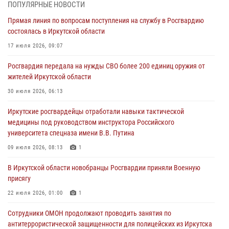
04 августа 2026, 07:14
3
ПОПУЛЯРНЫЕ НОВОСТИ
Прямая линия по вопросам поступления на службу в Росгвардию
Росгвардейцы потушили загоревшийся автомобиль в Иркутске
состоялась в Иркутской области
03 августа 2026, 04:55
17 июля 2026, 09:07
Росгвардия обеспечила безопасность мероприятий, посвященных
Росгвардия передала на нужды СВО более 200 единиц оружия от
Дню Воздушно-десантных войск в Иркутской области
жителей Иркутской области
03 августа 2026, 03:32
30 июля 2026, 06:13
Росгвардейцы из Братска присоединились к донорской акции «От
Иркутские росгвардейцы отработали навыки тактической
сердца к сердцу» (видео)
медицины под руководством инструктора Российского
31 июля 2026, 04:37
1
университета спецназа имени В.В. Путина
Сотрудники Росгвардии нашли и вернули родственникам
09 июля 2026, 08:13
1
пропавшую пожилую женщину в Иркутске
В Иркутской области новобранцы Росгвардии приняли Военную
30 июля 2026, 07:37
присягу
22 июля 2026, 01:00
1
Сотрудники ОМОН продолжают проводить занятия по
антитеррористической защищенности для полицейских из Иркутска