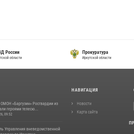
ВД России
Прокуратура
тской области
Иркутской области
И
НАВИГАЦИЯ
 ОМОН «Баргузин» Росгвардии из
Новости
али героями телесю...
Карта сайта
26, 09:52
П
ль Управления вневедомственной