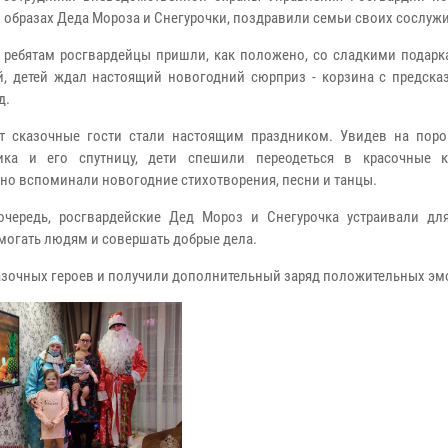
в образах Деда Мороза и Снегурочки, поздравили семьи своих сослуж
к ребятам росгвардейцы пришли, как положено, со сладкими подарк
й, детей ждал настоящий новогодний сюрприз - корзина с предска
д.
т сказочные гости стали настоящим праздником. Увидев на поро
ика и его спутницу, дети спешили переодеться в красочные 
ьно вспоминали новогодние стихотворения, песни и танцы.
очередь, росгвардейские Дед Мороз и Снегурочка устраивали д
омогать людям и совершать добрые дела.
зочных героев и получили дополнительный заряд положительных эм