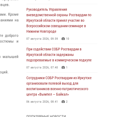
ивцев.
Руководитель Управления
ами. Кроме
вневедомственной охраны Росгвардии по
заниями на
Иркутской области принял участие во
Всероссийском совещании-семинаре в
Нижнем Новгороде
ге доброго
07 августа 2026, 09:39
10
костюмы и
При содействии СОБР Росгвардии в
Иркутской области задержаны
ля малышей
подозреваемые в коммерческом подкупе
07 августа 2026, 07:40
1
оций.
Сотрудники СОБР Росгвардии из Иркутске
организовали полевой выход для
воспитанников военно-патриотического
центра «Вымпел — Байкал»
06 августа 2026, 08:41
2
В Иркутске состоялся чемпионат Управления
ПОПУЛЯРНЫЕ НОВОСТИ