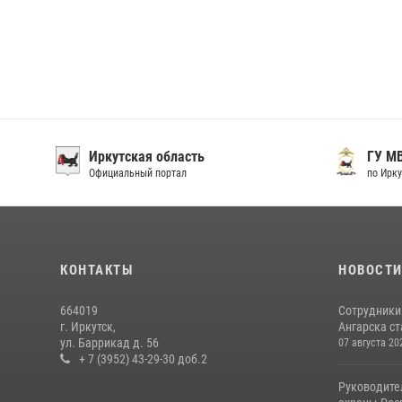
Иркутская область
ГУ М
Официальный портал
по Ирку
КОНТАКТЫ
НОВОСТ
664019
Сотрудники
г. Иркутск,
Ангарска ст
ул. Баррикад д. 56
07 августа 20
+ 7 (3952) 43-29-30 доб.2
Руководите