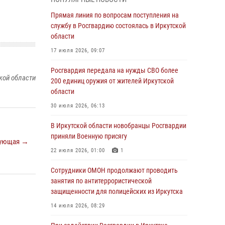
Росгвардии по Иркутской области по самбо
Прямая линия по вопросам поступления на
05 августа 2026, 07:44
4
службу в Росгвардию состоялась в Иркутской
Военнослужащий Росгвардии из Иркутска
области
поучаствовал в окружном этапе
17 июля 2026, 09:07
всероссийского конкурса наставников «Быть,
а не казаться»
Росгвардия передала на нужды СВО более
кой области
200 единиц оружия от жителей Иркутской
04 августа 2026, 07:14
3
области
Росгвардейцы потушили загоревшийся
30 июля 2026, 06:13
автомобиль в Иркутске
В Иркутской области новобранцы Росгвардии
03 августа 2026, 04:55
приняли Военную присягу
ующая →
Росгвардия обеспечила безопасность
22 июля 2026, 01:00
1
мероприятий, посвященных Дню Воздушно-
десантных войск в Иркутской области
Сотрудники ОМОН продолжают проводить
занятия по антитеррористической
03 августа 2026, 03:32
защищенности для полицейских из Иркутска
Росгвардейцы из Братска присоединились к
14 июля 2026, 08:29
донорской акции «От сердца к сердцу»
(видео)