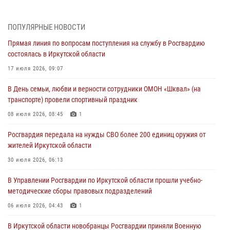
Росгвардия передала на нужды СВО более 200 единиц оружия от
жителей Иркутской области
ПОПУЛЯРНЫЕ НОВОСТИ
30 июля 2026, 06:13
Прямая линия по вопросам поступления на службу в Росгвардию
состоялась в Иркутской области
При силовой поддержке СОБР Росгвардии в Иркутской области
провели рейды по соблюдению миграционного законодательства
17 июля 2026, 09:07
30 июля 2026, 04:19
В День семьи, любви и верности сотрудники ОМОН «Шквал» (на
транспорте) провели спортивный праздник
В честь 10-летия Росгвардии сотрудники вневедомственной охраны
из Ангарска познакомили отдыхающих детского лагеря со службой
08 июля 2026, 08:45
1
в ведомстве
Росгвардия передала на нужды СВО более 200 единиц оружия от
29 июля 2026, 03:44
2
жителей Иркутской области
Росгвардейцы из Иркутска приняли участие в праздновании Дня
30 июля 2026, 06:13
Крещения Руси
В Управлении Росгвардии по Иркутской области прошли учебно-
28 июля 2026, 07:15
4
методические сборы правовых подразделений
06 июля 2026, 04:43
1
В Иркутской области новобранцы Росгвардии приняли Военную