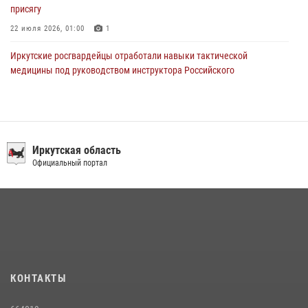
присягу
22 июля 2026, 01:00
1
Иркутские росгвардейцы отработали навыки тактической
медицины под руководством инструктора Российского
университета спецназа имени В.В. Путина
09 июля 2026, 08:13
1
При содействии СОБР Росгвардии в Иркутске задержаны
подозреваемые в совершении тяжких и особо тяжких преступлений
Иркутская область
Официальный портал
07 июля 2026, 08:35
Сотрудники ОМОН продолжают проводить занятия по
антитеррористической защищенности для полицейских из Иркутска
14 июля 2026, 08:29
В Иркутске сотрудники Росгвардии оперативно разыскали
пенсионерку, страдающую потерей памяти
КОНТАКТЫ
16 июля 2026, 06:50