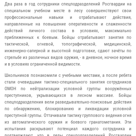
Два раза в год сотрудники спецподразделений Росгвардии на
специальном учебном месте в лесу совершенствуют свои
профессиональные навыки и отрабатывают действия,
направленные на повышение оперативности и слаженности
действий личного состава в условиях, максимально
приближенных к боевым. Бойцы отрабатывают занятия по
тактической, огневой, топографической, медицинской,
инженерно-саперной и высотной подготовке, сдают зачёты по
стрельбе из различных видов оружия, - в дневное, ночное время
и в условиях ограниченной видимости.
Школьников познакомили с учебными местами, а после ребята
стали очевидцами тактико-специального занятия сотрудников
ОМОН по нейтрализации условной группы вооружённых
преступников, укрывающихся в лесном массиве. Бойцы
спецподразделения вели разведывательно-поисковые действия
по обнаружению, блокированию и ликвидации условной
преступной группы. Оттачивали тактику группового ведения огня
из автоматического оружия и боевого гранатометания. Эти
испытания раскрывают потенциал каждого сотрудника и
подтверждают, что в ряды спецподразделений Росгвардии