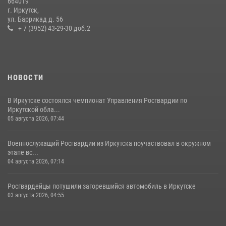
664019
При содействии Росгвардии в Иркутске пресечена деятельность
г. Иркутск,
преступной группы, организовавшей бизнес по оказанию интим-
ул. Баррикад д. 56
услуг
+ 7 (3952) 43-29-30 доб.2
24 июля 2026, 07:40
1
НОВОСТИ
В Иркутске состоялся чемпионат Управления Росгвардии по
Иркутской обла...
05 августа 2026, 07:44
Военнослужащий Росгвардии из Иркутска поучаствовал в окружном
этапе вс...
04 августа 2026, 07:14
Росгвардейцы потушили загоревшийся автомобиль в Иркутске
03 августа 2026, 04:55