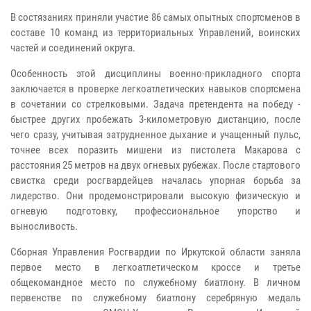
В состязаниях приняли участие 86 самых опытных спортсменов в
составе 10 команд из территориальных Управлений, воинских
частей и соединений округа.
Особенность этой дисциплины военно-прикладного спорта
заключается в проверке легкоатлетических навыков спортсмена
в сочетании со стрелковыми. Задача претендента на победу -
быстрее других пробежать 3-километровую дистанцию, после
чего сразу, учитывая затрудненное дыхание и учащенный пульс,
точнее всех поразить мишени из пистолета Макарова с
расстояния 25 метров на двух огневых рубежах. После стартового
свистка среди росгвардейцев началась упорная борьба за
лидерство. Они продемонстрировали высокую физическую и
огневую подготовку, профессиональное упорство и
выносливость.
Сборная Управления Росгвардии по Иркутской области заняла
первое место в легкоатлетическом кроссе и третье
общекомандное место по служебному биатлону. В личном
первенстве по служебному биатлону серебряную медаль