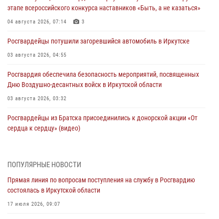
этапе всероссийского конкурса наставников «Быть, а не казаться»
04 августа 2026, 07:14
3
Росгвардейцы потушили загоревшийся автомобиль в Иркутске
03 августа 2026, 04:55
Росгвардия обеспечила безопасность мероприятий, посвященных
Дню Воздушно-десантных войск в Иркутской области
03 августа 2026, 03:32
Росгвардейцы из Братска присоединились к донорской акции «От
сердца к сердцу» (видео)
31 июля 2026, 04:37
1
Сотрудники Росгвардии нашли и вернули родственникам
ПОПУЛЯРНЫЕ НОВОСТИ
пропавшую пожилую женщину в Иркутске
Прямая линия по вопросам поступления на службу в Росгвардию
30 июля 2026, 07:37
состоялась в Иркутской области
Росгвардия передала на нужды СВО более 200 единиц оружия от
17 июля 2026, 09:07
жителей Иркутской области