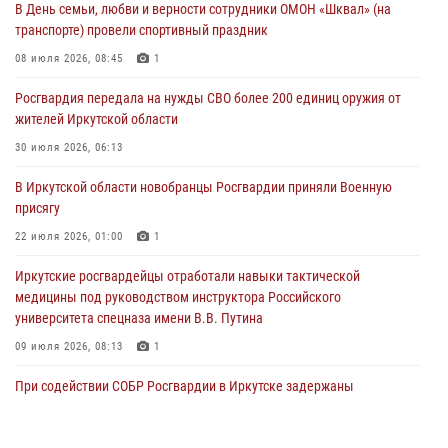
В День семьи, любви и верности сотрудники ОМОН «Шквал» (на
30 июля 2026, 06:13
транспорте) провели спортивный праздник
При силовой поддержке СОБР Росгвардии в Иркутской области
08 июля 2026, 08:45
1
провели рейды по соблюдению миграционного законодательства
Росгвардия передала на нужды СВО более 200 единиц оружия от
30 июля 2026, 04:19
жителей Иркутской области
В честь 10-летия Росгвардии сотрудники вневедомственной охраны
30 июля 2026, 06:13
из Ангарска познакомили отдыхающих детского лагеря со службой
В Иркутской области новобранцы Росгвардии приняли Военную
в ведомстве
присягу
29 июля 2026, 03:44
2
22 июля 2026, 01:00
1
Иркутские росгвардейцы отработали навыки тактической
медицины под руководством инструктора Российского
университета спецназа имени В.В. Путина
09 июля 2026, 08:13
1
При содействии СОБР Росгвардии в Иркутске задержаны
подозреваемые в совершении тяжких и особо тяжких преступлений
07 июля 2026, 08:35