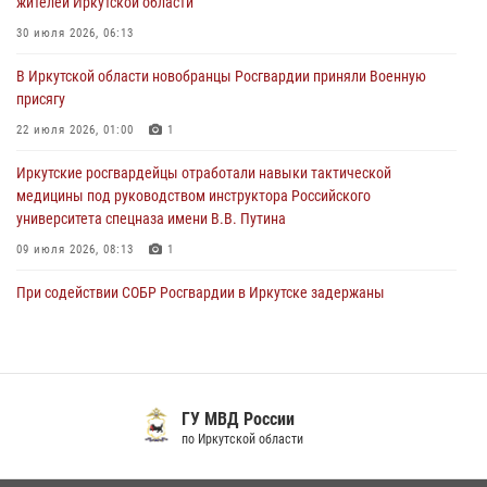
жителей Иркутской области
В честь 10-летия Росгвардии сотрудники вневедомственной охраны
30 июля 2026, 06:13
из Ангарска познакомили отдыхающих детского лагеря со службой
В Иркутской области новобранцы Росгвардии приняли Военную
в ведомстве
присягу
29 июля 2026, 03:44
2
22 июля 2026, 01:00
1
Иркутские росгвардейцы отработали навыки тактической
медицины под руководством инструктора Российского
университета спецназа имени В.В. Путина
09 июля 2026, 08:13
1
При содействии СОБР Росгвардии в Иркутске задержаны
подозреваемые в совершении тяжких и особо тяжких преступлений
07 июля 2026, 08:35
Сотрудники ОМОН продолжают проводить занятия по
антитеррористической защищенности для полицейских из Иркутска
ГУ МВД России
по Иркутской области
14 июля 2026, 08:29
При содействии Росгвардии в Иркутске пресечена деятельность