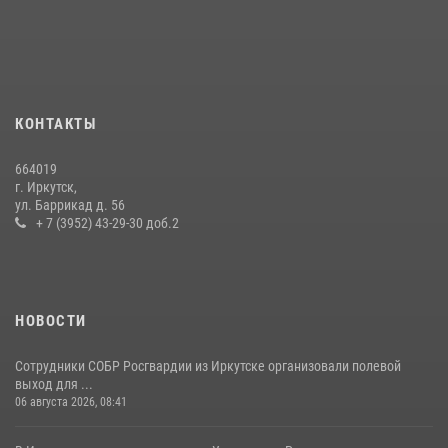
преступной группы, организовавшей бизнес по оказанию интим-
услуг
24 июля 2026, 07:40
1
В Иркутске сотрудники Росгвардии оперативно разыскали
КОНТАКТЫ
пенсионерку, страдающую потерей памяти
16 июля 2026, 06:50
664019
г. Иркутск,
В Иркутске сотрудники вневедомственной охраны Росгвардии
ул. Баррикад д. 56
приняли участие в благотворительной акции
+ 7 (3952) 43-29-30 доб.2
13 июля 2026, 07:04
4
НОВОСТИ
Сотрудники СОБР Росгвардии из Иркутске организовали полевой
выход для ...
06 августа 2026, 08:41