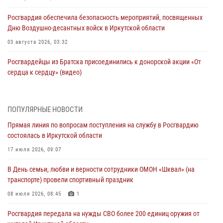
Росгвардия обеспечила безопасность мероприятий, посвященных
Дню Воздушно-десантных войск в Иркутской области
03 августа 2026, 03:32
Росгвардейцы из Братска присоединились к донорской акции «От
сердца к сердцу» (видео)
31 июля 2026, 04:37
1
Сотрудники Росгвардии нашли и вернули родственникам
ПОПУЛЯРНЫЕ НОВОСТИ
пропавшую пожилую женщину в Иркутске
Прямая линия по вопросам поступления на службу в Росгвардию
30 июля 2026, 07:37
состоялась в Иркутской области
Росгвардия передала на нужды СВО более 200 единиц оружия от
17 июля 2026, 09:07
жителей Иркутской области
В День семьи, любви и верности сотрудники ОМОН «Шквал» (на
30 июля 2026, 06:13
транспорте) провели спортивный праздник
При силовой поддержке СОБР Росгвардии в Иркутской области
08 июля 2026, 08:45
1
провели рейды по соблюдению миграционного законодательства
Росгвардия передала на нужды СВО более 200 единиц оружия от
30 июля 2026, 04:19