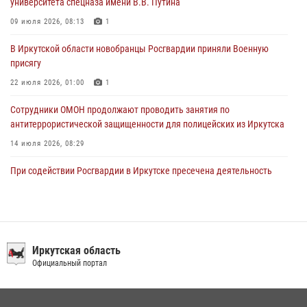
университета спецназа имени В.В. Путина
Сотрудники Росгвардии нашли и вернули родственникам
09 июля 2026, 08:13
1
пропавшую пожилую женщину в Иркутске
В Иркутской области новобранцы Росгвардии приняли Военную
30 июля 2026, 07:37
присягу
22 июля 2026, 01:00
1
Сотрудники ОМОН продолжают проводить занятия по
антитеррористической защищенности для полицейских из Иркутска
14 июля 2026, 08:29
При содействии Росгвардии в Иркутске пресечена деятельность
преступной группы, организовавшей бизнес по оказанию интим-
услуг
24 июля 2026, 07:40
1
В Иркутске сотрудники Росгвардии оперативно разыскали
Иркутская область
пенсионерку, страдающую потерей памяти
Официальный портал
16 июля 2026, 06:50