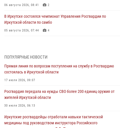
06 августа 2026, 08:41
2
В Иркутске состоялся чемпионат Управления Росгвардии по
Иркутской области по самбо
05 августа 2026, 07:44
4
Военнослужащий Росгвардии из Иркутска поучаствовал в окружном
этапе всероссийского конкурса наставников «Быть, а не казаться»
04 августа 2026, 07:14
3
ПОПУЛЯРНЫЕ НОВОСТИ
Прямая линия по вопросам поступления на службу в Росгвардию
Росгвардейцы потушили загоревшийся автомобиль в Иркутске
состоялась в Иркутской области
03 августа 2026, 04:55
17 июля 2026, 09:07
Росгвардия обеспечила безопасность мероприятий, посвященных
Росгвардия передала на нужды СВО более 200 единиц оружия от
Дню Воздушно-десантных войск в Иркутской области
жителей Иркутской области
03 августа 2026, 03:32
30 июля 2026, 06:13
Росгвардейцы из Братска присоединились к донорской акции «От
Иркутские росгвардейцы отработали навыки тактической
сердца к сердцу» (видео)
медицины под руководством инструктора Российского
31 июля 2026, 04:37
1