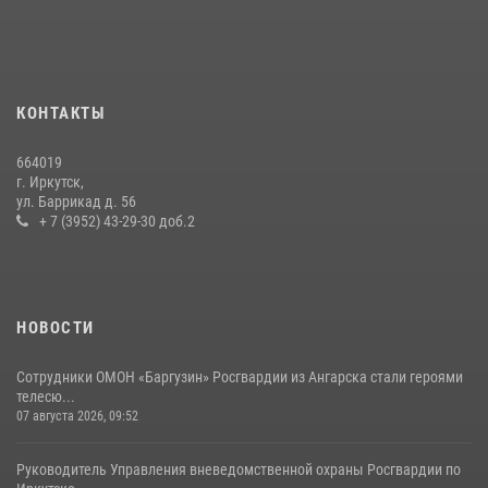
В Иркутске сотрудники вневедомственной охраны Росгвардии
приняли участие в благотворительной акции
13 июля 2026, 07:04
4
В Иркутской области состоится прямая линия по вопросам
КОНТАКТЫ
поступления на службу в Росгвардию
16 июля 2026, 09:19
664019
г. Иркутск,
Сотрудники СОБР «Байкал» Росгвардии отработали ликвидацию
ул. Баррикад д. 56
условных диверсионных групп в различных условиях местности
+ 7 (3952) 43-29-30 доб.2
20 июля 2026, 06:29
1
НОВОСТИ
Сотрудники ОМОН «Баргузин» Росгвардии из Ангарска стали героями
телесю...
07 августа 2026, 09:52
Руководитель Управления вневедомственной охраны Росгвардии по