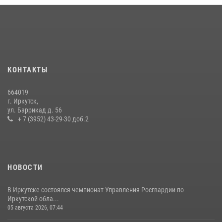
При содействии Росгвардии в Иркутске пресечена деятельность
преступной группы, организовавшей бизнес по оказанию интим-
услуг
24 июля 2026, 07:40
1
В Иркутске сотрудники Росгвардии оперативно разыскали
КОНТАКТЫ
пенсионерку, страдающую потерей памяти
16 июля 2026, 06:50
664019
г. Иркутск,
В Иркутске сотрудники вневедомственной охраны Росгвардии
ул. Баррикад д. 56
приняли участие в благотворительной акции
+ 7 (3952) 43-29-30 доб.2
13 июля 2026, 07:04
4
НОВОСТИ
В Иркутске состоялся чемпионат Управления Росгвардии по
Иркутской обла...
05 августа 2026, 07:44