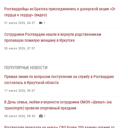
Росгвардейцы из Братска присоединились к донорской акции «От
сердца к сердцу» (видео)
31 июля 2026, 04:37
1
Сотрудники Росгвардии нашли и вернули родственникам
пропавшую пожилую женщину в Иркутске
30 июля 2026, 07:37
Росгвардия передала на нужды СВО более 200 единиц оружия от
жителей Иркутской области
ПОПУЛЯРНЫЕ НОВОСТИ
30 июля 2026, 06:13
Прямая линия по вопросам поступления на службу в Росгвардию
состоялась в Иркутской области
При силовой поддержке СОБР Росгвардии в Иркутской области
провели рейды по соблюдению миграционного законодательства
17 июля 2026, 09:07
30 июля 2026, 04:19
В День семьи, любви и верности сотрудники ОМОН «Шквал» (на
транспорте) провели спортивный праздник
В честь 10-летия Росгвардии сотрудники вневедомственной охраны
из Ангарска познакомили отдыхающих детского лагеря со службой
08 июля 2026, 08:45
1
в ведомстве
Росгвардия передала на нужды СВО более 200 единиц оружия от