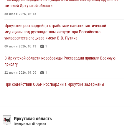
29 июля 2026, 03:44
2
жителей Иркутской области
Росгвардейцы из Иркутска приняли участие в праздновании Дня
30 июля 2026, 06:13
Крещения Руси
Иркутские росгвардейцы отработали навыки тактической
28 июля 2026, 07:15
4
медицины под руководством инструктора Российского
университета спецназа имени В.В. Путина
09 июля 2026, 08:13
1
В Иркутской области новобранцы Росгвардии приняли Военную
присягу
22 июля 2026, 01:00
1
При содействии СОБР Росгвардии в Иркутске задержаны
подозреваемые в совершении тяжких и особо тяжких преступлений
07 июля 2026, 08:35
Сотрудники ОМОН продолжают проводить занятия по
антитеррористической защищенности для полицейских из Иркутска
Иркутская область
Официальный портал
14 июля 2026, 08:29