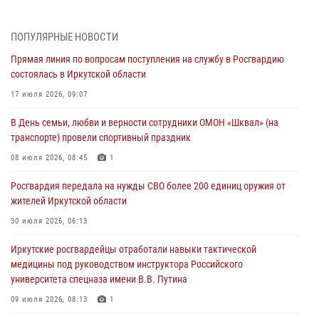
этапе всероссийского конкурса наставников «Быть, а не казаться»
04 августа 2026, 07:14
3
ПОПУЛЯРНЫЕ НОВОСТИ
Прямая линия по вопросам поступления на службу в Росгвардию
Росгвардейцы потушили загоревшийся автомобиль в Иркутске
состоялась в Иркутской области
03 августа 2026, 04:55
17 июля 2026, 09:07
Росгвардия обеспечила безопасность мероприятий, посвященных
В День семьи, любви и верности сотрудники ОМОН «Шквал» (на
Дню Воздушно-десантных войск в Иркутской области
транспорте) провели спортивный праздник
03 августа 2026, 03:32
08 июля 2026, 08:45
1
Росгвардейцы из Братска присоединились к донорской акции «От
Росгвардия передала на нужды СВО более 200 единиц оружия от
сердца к сердцу» (видео)
жителей Иркутской области
31 июля 2026, 04:37
1
30 июля 2026, 06:13
Сотрудники Росгвардии нашли и вернули родственникам
Иркутские росгвардейцы отработали навыки тактической
пропавшую пожилую женщину в Иркутске
медицины под руководством инструктора Российского
30 июля 2026, 07:37
университета спецназа имени В.В. Путина
09 июля 2026, 08:13
1