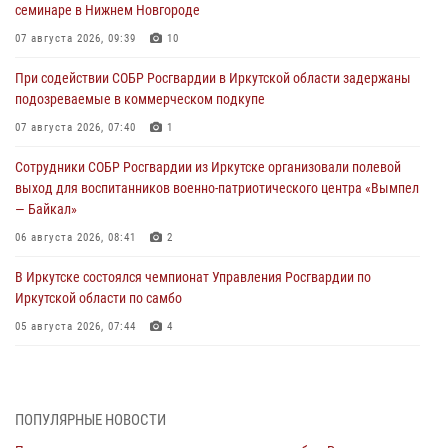
семинаре в Нижнем Новгороде
07 августа 2026, 09:39
10
При содействии СОБР Росгвардии в Иркутской области задержаны
подозреваемые в коммерческом подкупе
07 августа 2026, 07:40
1
Сотрудники СОБР Росгвардии из Иркутске организовали полевой
выход для воспитанников военно-патриотического центра «Вымпел
— Байкал»
06 августа 2026, 08:41
2
В Иркутске состоялся чемпионат Управления Росгвардии по
Иркутской области по самбо
05 августа 2026, 07:44
4
Военнослужащий Росгвардии из Иркутска поучаствовал в окружном
этапе всероссийского конкурса наставников «Быть, а не казаться»
04 августа 2026, 07:14
3
ПОПУЛЯРНЫЕ НОВОСТИ