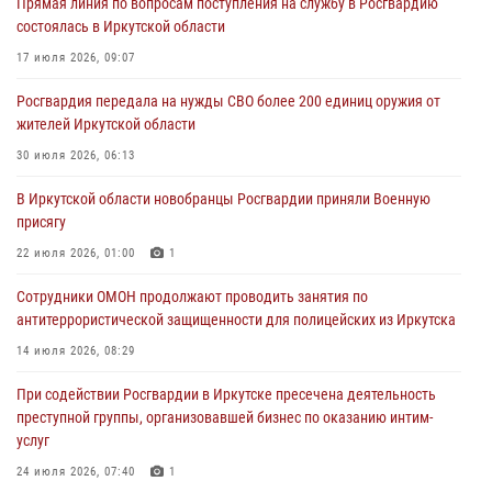
Прямая линия по вопросам поступления на службу в Росгвардию
Росгвардейцы потушили загоревшийся автомобиль в Иркутске
состоялась в Иркутской области
03 августа 2026, 04:55
17 июля 2026, 09:07
Росгвардия обеспечила безопасность мероприятий, посвященных
Росгвардия передала на нужды СВО более 200 единиц оружия от
Дню Воздушно-десантных войск в Иркутской области
жителей Иркутской области
03 августа 2026, 03:32
30 июля 2026, 06:13
Росгвардейцы из Братска присоединились к донорской акции «От
В Иркутской области новобранцы Росгвардии приняли Военную
сердца к сердцу» (видео)
присягу
31 июля 2026, 04:37
1
22 июля 2026, 01:00
1
Сотрудники Росгвардии нашли и вернули родственникам
Сотрудники ОМОН продолжают проводить занятия по
пропавшую пожилую женщину в Иркутске
антитеррористической защищенности для полицейских из Иркутска
30 июля 2026, 07:37
14 июля 2026, 08:29
При содействии Росгвардии в Иркутске пресечена деятельность
преступной группы, организовавшей бизнес по оказанию интим-
услуг
24 июля 2026, 07:40
1