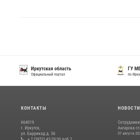
Иркутская область
ГУ М
Официальный портал
по Ирку
КОНТАКТЫ
НОВОСТ
664019
Сотрудники
г. Иркутск,
Ангарска ст
ул. Баррикад д. 56
07 августа 20
+ 7 (3952) 43-29-30 доб.2