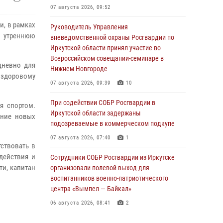
07 августа 2026, 09:52
и, в рамках
Руководитель Управления
и утреннюю
вневедомственной охраны Росгвардии по
Иркутской области принял участие во
Всероссийском совещании-семинаре в
дневно для
Нижнем Новгороде
 здоровому
07 августа 2026, 09:39
10
При содействии СОБР Росгвардии в
я спортом.
Иркутской области задержаны
ение новых
подозреваемые в коммерческом подкупе
07 августа 2026, 07:40
1
ствовать в
действия и
Сотрудники СОБР Росгвардии из Иркутске
ти, капитан
организовали полевой выход для
воспитанников военно-патриотического
центра «Вымпел — Байкал»
06 августа 2026, 08:41
2
В Иркутске состоялся чемпионат Управления