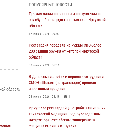
ПОПУЛЯРНЫЕ НОВОСТИ
Росгвардии по Иркутской области по самбо
Прямая линия по вопросам поступления на
05 августа 2026, 07:44
4
службу в Росгвардию состоялась в Иркутской
Военнослужащий Росгвардии из Иркутска
области
поучаствовал в окружном этапе
17 июля 2026, 09:07
всероссийского конкурса наставников «Быть,
а не казаться»
Росгвардия передала на нужды СВО более
200 единиц оружия от жителей Иркутской
04 августа 2026, 07:14
3
области
Росгвардейцы потушили загоревшийся
30 июля 2026, 06:13
автомобиль в Иркутске
В День семьи, любви и верности сотрудники
03 августа 2026, 04:55
ОМОН «Шквал» (на транспорте) провели
Росгвардия обеспечила безопасность
спортивный праздник
кой области
мероприятий, посвященных Дню Воздушно-
08 июля 2026, 08:45
1
десантных войск в Иркутской области
Иркутские росгвардейцы отработали навыки
03 августа 2026, 03:32
тактической медицины под руководством
Росгвардейцы из Братска присоединились к
инструктора Российского университета
ующая →
донорской акции «От сердца к сердцу»
спецназа имени В.В. Путина