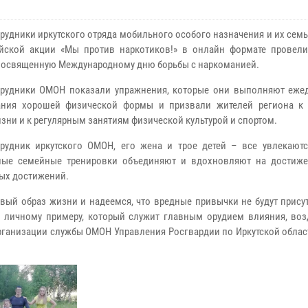
рудники иркутского отряда мобильного особого назначения и их семь
йской акции «Мы против наркотиков!» в онлайн формате провел
 посвященную Международному дню борьбы с наркоманией.
рудники ОМОН показали упражнения, которые они выполняют еже
ания хорошей физической формы и призвали жителей региона к
изни и к регулярным занятиям физической культурой и спортом.
рудник иркутского ОМОН, его жена и трое детей – все увлекаютс
ные семейные тренировки объединяют и вдохновляют на достиж
ых достижений.
ый образ жизни и надеемся, что вредные привычки не будут присут
ся личному примеру, который служит главным орудием влияния, воз
организации службы ОМОН Управления Росгвардии по Иркутской облас