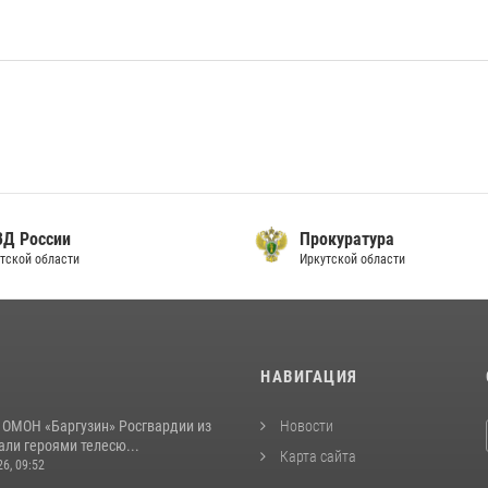
ВД России
Прокуратура
тской области
Иркутской области
И
НАВИГАЦИЯ
 ОМОН «Баргузин» Росгвардии из
Новости
али героями телесю...
Карта сайта
26, 09:52