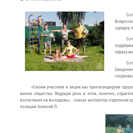
Сот
Всеросси
зарядку,
Сот
поддерж
образу ж
Сот
Ежеднев
спортивн
«Своим участием в акции мы пропагандируем здоров
жизни общества. Ведущая роль в этом, конечно, отдает
воспитания на молодежь», - сказал инспектор отделения 
полиции Алексей Л.