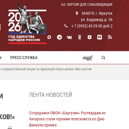
ВЕРСИЯ ДЛЯ СЛАБОВИДЯЩИХ
664019, г. Иркутск
ул. Баррикад д. 56
И
+ 7 (3952) 43-29-30 доб.2
Ы
ПРЕСС-СЛУЖБА
 к ведомственной акции за здоровый образ жизни «Мы против
ЛЕНТА НОВОСТЕЙ
И
Сотрудники ОМОН «Баргузин» Росгвардии из
ОВ!»
Ангарска стали героями телесюжета ко Дню
физкультурника