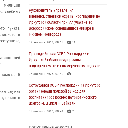
а милиции
Руководитель Управления
 служебных
вневедомственной охраны Росгвардии по
Иркутской области принял участие во
го пункта,
Всероссийском совещании-семинаре в
ьницкого в
Нижнем Новгороде
еступника,
07 августа 2026, 09:39
10
При содействии СОБР Росгвардии в
язанностей
Иркутской области задержаны
о.
подозреваемые в коммерческом подкупе
а помощь.
В
07 августа 2026, 07:40
1
Сотрудники СОБР Росгвардии из Иркутске
оизм служат
организовали полевой выход для
воспитанников военно-патриотического
отдельного
центра «Вымпел — Байкал»
06 августа 2026, 08:41
2
В Иркутске состоялся чемпионат Управления
ПОПУЛЯРНЫЕ НОВОСТИ