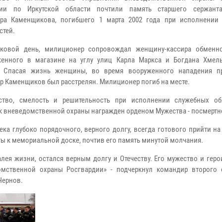
дии по Иркутской области почтили память старшего сержант
дра Каменщикова, погибшего 1 марта 2002 года при исполнении
стей.
оковой день, милиционер сопровождал женщину-кассира обменно
женного в магазине на углу улиц Карла Маркса и Богдана Хмел
е. Спасая жизнь женщины, во время вооруженного нападения пр
р Каменщиков был расстрелян. Милиционер погиб на месте.
ство, смелость и решительность
при исполнении служебных об
к вневедомственной охраны
награжден
орденом
Мужества - посмертн
ека глубоко порядочного, верного долгу, всегда готового прийти н
ы к мемориальной доске, почтив его память минутой молчания.
лея жизни, остался верным долгу и Отечеству. Его мужество и гер
мственной охраны Росгвардии
» - подчеркнул командир второго 
Чернов.