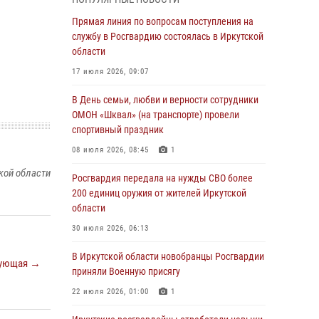
Росгвардии по Иркутской области по самбо
Прямая линия по вопросам поступления на
05 августа 2026, 07:44
4
службу в Росгвардию состоялась в Иркутской
Военнослужащий Росгвардии из Иркутска
области
поучаствовал в окружном этапе
17 июля 2026, 09:07
всероссийского конкурса наставников «Быть,
а не казаться»
В День семьи, любви и верности сотрудники
ОМОН «Шквал» (на транспорте) провели
04 августа 2026, 07:14
3
спортивный праздник
Росгвардейцы потушили загоревшийся
08 июля 2026, 08:45
1
автомобиль в Иркутске
кой области
Росгвардия передала на нужды СВО более
03 августа 2026, 04:55
200 единиц оружия от жителей Иркутской
Росгвардия обеспечила безопасность
области
мероприятий, посвященных Дню Воздушно-
30 июля 2026, 06:13
десантных войск в Иркутской области
В Иркутской области новобранцы Росгвардии
03 августа 2026, 03:32
ующая →
приняли Военную присягу
Росгвардейцы из Братска присоединились к
22 июля 2026, 01:00
1
донорской акции «От сердца к сердцу»
(видео)