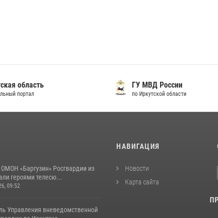
ская область
ГУ МВД России
льный портал
по Иркутской области
И
НАВИГАЦИЯ
 ОМОН «Баргузин» Росгвардии из
Новости
али героями телесю...
Карта сайта
26, 09:52
П
ль Управления вневедомственной