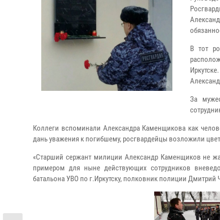
Росгвар
Алексан
обязанно
В тот р
располо
Иркутск
Александ
За муже
сотрудни
Коллеги вспоминали
Александра Каменщикова
как челов
дань уважения к погибшему, росгвардейцы возложили цвет
«Старший сержант милиции Александр Каменщиков
не жа
примером для ныне действующих сотрудников вневедо
батальона УВО по г.Иркутску, полковник полиции Дмитрий 