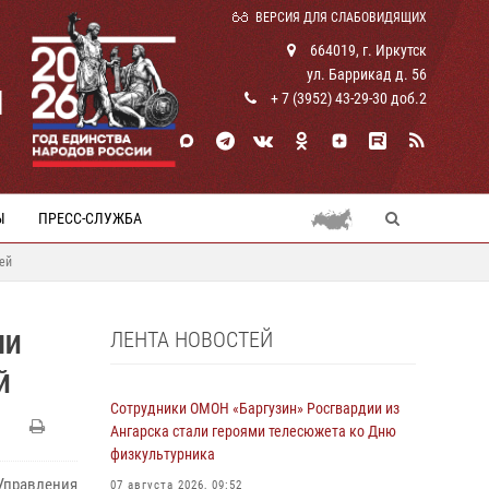
ВЕРСИЯ ДЛЯ СЛАБОВИДЯЩИХ
664019, г. Иркутск
ул. Баррикад д. 56
И
+ 7 (3952) 43-29-30 доб.2
Ы
ПРЕСС-СЛУЖБА
ей
ЛЕНТА НОВОСТЕЙ
ЛИ
Й
Сотрудники ОМОН «Баргузин» Росгвардии из
Ангарска стали героями телесюжета ко Дню
физкультурника
правления
07 августа 2026, 09:52