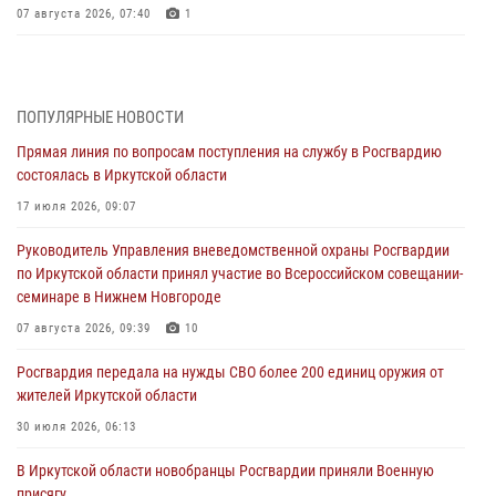
07 августа 2026, 07:40
1
Сотрудники СОБР Росгвардии из Иркутске организовали полевой
выход для воспитанников военно-патриотического центра «Вымпел
— Байкал»
ПОПУЛЯРНЫЕ НОВОСТИ
06 августа 2026, 08:41
2
Прямая линия по вопросам поступления на службу в Росгвардию
состоялась в Иркутской области
В Иркутске состоялся чемпионат Управления Росгвардии по
Иркутской области по самбо
17 июля 2026, 09:07
05 августа 2026, 07:44
4
Руководитель Управления вневедомственной охраны Росгвардии
по Иркутской области принял участие во Всероссийском совещании-
Военнослужащий Росгвардии из Иркутска поучаствовал в окружном
семинаре в Нижнем Новгороде
этапе всероссийского конкурса наставников «Быть, а не казаться»
07 августа 2026, 09:39
10
04 августа 2026, 07:14
3
Росгвардия передала на нужды СВО более 200 единиц оружия от
Росгвардейцы потушили загоревшийся автомобиль в Иркутске
жителей Иркутской области
03 августа 2026, 04:55
30 июля 2026, 06:13
Росгвардия обеспечила безопасность мероприятий, посвященных
В Иркутской области новобранцы Росгвардии приняли Военную
Дню Воздушно-десантных войск в Иркутской области
присягу