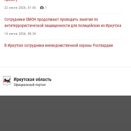
03 августа 2026, 03:32
22 июля 2026, 01:00
1
Сотрудники ОМОН продолжают проводить занятия по
антитеррористической защищенности для полицейских из Иркутска
14 июля 2026, 08:29
В Иркутске сотрудники вневедомственной охраны Росгвардии
приняли участие в благотворительной акции
13 июля 2026, 07:04
4
При содействии Росгвардии в Иркутске пресечена деятельность
преступной группы, организовавшей бизнес по оказанию интим-
Иркутская область
услуг
Официальный портал
24 июля 2026, 07:40
1
В Иркутской области состоится прямая линия по вопросам
поступления на службу в Росгвардию
16 июля 2026, 09:19
В Иркутске сотрудники Росгвардии оперативно разыскали