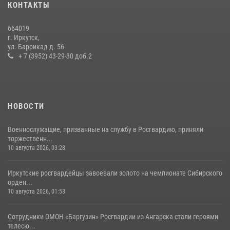
КОНТАКТЫ
пенсионерку, страдающую потерей памяти
16 июля 2026, 06:50
664019
г. Иркутск,
Сотрудники СОБР «Байкал» Росгвардии отработали ликвидацию
ул. Баррикад д. 56
условных диверсионных групп в различных условиях местности
+ 7 (3952) 43-29-30 доб.2
20 июля 2026, 06:29
1
НОВОСТИ
Военнослужащие, призванные на службу в Росгвардию, приняли
торжественн...
10 августа 2026, 03:28
Иркутские росгвардейцы завоевали золото на чемпионате Сибирского
орден...
10 августа 2026, 01:53
Сотрудники ОМОН «Баргузин» Росгвардии из Ангарска стали героями
телесю...