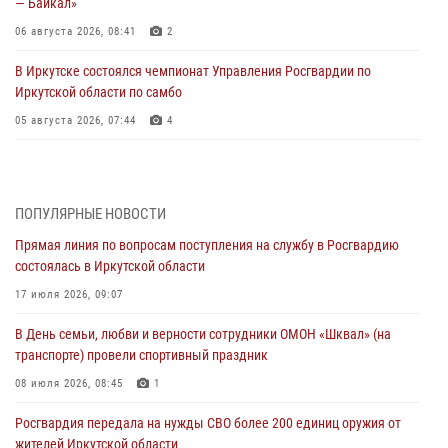
— Байкал»
06 августа 2026, 08:41
2
В Иркутске состоялся чемпионат Управления Росгвардии по
Иркутской области по самбо
05 августа 2026, 07:44
4
Военнослужащий Росгвардии из Иркутска поучаствовал в окружном
этапе всероссийского конкурса наставников «Быть, а не казаться»
04 августа 2026, 07:14
3
ПОПУЛЯРНЫЕ НОВОСТИ
Прямая линия по вопросам поступления на службу в Росгвардию
Росгвардейцы потушили загоревшийся автомобиль в Иркутске
состоялась в Иркутской области
03 августа 2026, 04:55
17 июля 2026, 09:07
Росгвардия обеспечила безопасность мероприятий, посвященных
В День семьи, любви и верности сотрудники ОМОН «Шквал» (на
Дню Воздушно-десантных войск в Иркутской области
транспорте) провели спортивный праздник
03 августа 2026, 03:32
08 июля 2026, 08:45
1
Росгвардейцы из Братска присоединились к донорской акции «От
Росгвардия передала на нужды СВО более 200 единиц оружия от
сердца к сердцу» (видео)
жителей Иркутской области