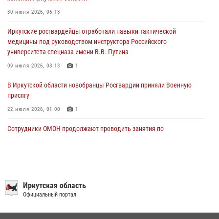
31 июля 2026, 04:37
1
30 июля 2026, 06:13
Сотрудники Росгвардии нашли и вернули родственникам
Иркутские росгвардейцы отработали навыки тактической
пропавшую пожилую женщину в Иркутске
медицины под руководством инструктора Российского
30 июля 2026, 07:37
университета спецназа имени В.В. Путина
09 июля 2026, 08:13
1
В Иркутской области новобранцы Росгвардии приняли Военную
присягу
22 июля 2026, 01:00
1
Сотрудники ОМОН продолжают проводить занятия по
антитеррористической защищенности для полицейских из Иркутска
14 июля 2026, 08:29
При содействии Росгвардии в Иркутске пресечена деятельность
преступной группы, организовавшей бизнес по оказанию интим-
Иркутская область
услуг
Официальный портал
24 июля 2026, 07:40
1