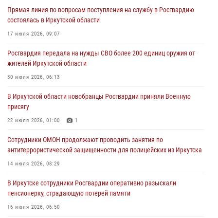
Прямая линия по вопросам поступления на службу в Росгвардию
Росгвардейцы потушили загоревшийся автомобиль в Иркутске
состоялась в Иркутской области
03 августа 2026, 04:55
17 июля 2026, 09:07
Росгвардия обеспечила безопасность мероприятий, посвященных
Росгвардия передала на нужды СВО более 200 единиц оружия от
Дню Воздушно-десантных войск в Иркутской области
жителей Иркутской области
03 августа 2026, 03:32
30 июля 2026, 06:13
Росгвардейцы из Братска присоединились к донорской акции «От
В Иркутской области новобранцы Росгвардии приняли Военную
сердца к сердцу» (видео)
присягу
31 июля 2026, 04:37
1
22 июля 2026, 01:00
1
Сотрудники Росгвардии нашли и вернули родственникам
Сотрудники ОМОН продолжают проводить занятия по
пропавшую пожилую женщину в Иркутске
антитеррористической защищенности для полицейских из Иркутска
30 июля 2026, 07:37
14 июля 2026, 08:29
В Иркутске сотрудники Росгвардии оперативно разыскали
пенсионерку, страдающую потерей памяти
16 июля 2026, 06:50