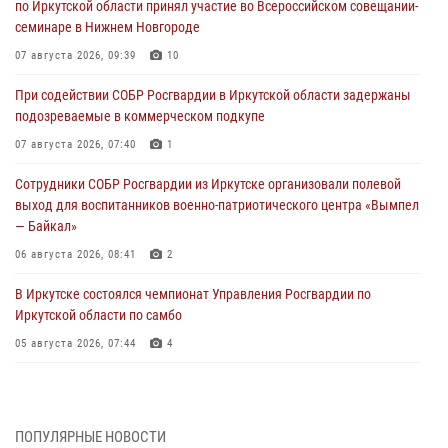
по Иркутской области принял участие во Всероссийском совещании-
семинаре в Нижнем Новгороде
07 августа 2026, 09:39
10
При содействии СОБР Росгвардии в Иркутской области задержаны
подозреваемые в коммерческом подкупе
07 августа 2026, 07:40
1
Сотрудники СОБР Росгвардии из Иркутске организовали полевой
выход для воспитанников военно-патриотического центра «Вымпел
— Байкал»
06 августа 2026, 08:41
2
В Иркутске состоялся чемпионат Управления Росгвардии по
Иркутской области по самбо
05 августа 2026, 07:44
4
Военнослужащий Росгвардии из Иркутска поучаствовал в окружном
этапе всероссийского конкурса наставников «Быть, а не казаться»
04 августа 2026, 07:14
3
ПОПУЛЯРНЫЕ НОВОСТИ