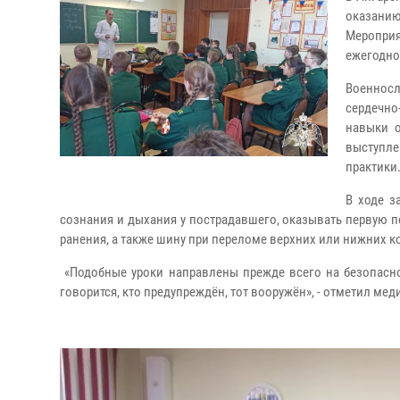
оказани
Мероприя
ежегодно 
Военносл
сердечн
навыки о
выступле
практики
В ходе з
сознания и дыхания у пострадавшего, оказывать первую 
ранения, а также шину при переломе верхних или нижних к
«Подобные уроки направлены прежде всего на безопасност
говорится, кто предупреждён, тот вооружён», - отметил ме