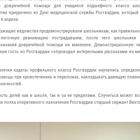
ю доврачебной помощи для учащихся подшефного класса ш
тие приурочено ко Дню медицинской службы Росгвардии, который 
6 апреля.
ужащие ведомства продемонстрировали школьникам, как правильно
о-легочную реанимацию пострадавшим, после чего школьники 
казания доврачебной помощи на манекене. Демонстрационную ча
ния гость из Росгвардии сопроводил интересными рассказами из м
.
анятия кадеты профильного класса Росгвардии научились определя
помощь при кровотечениях и переломах, накладывать давящую повяз
онечностей.
ь детей как в школе, так и за ее пределами. Случиться может вся
дик полка оперативного назначения Росгвардии старший сержант Викто