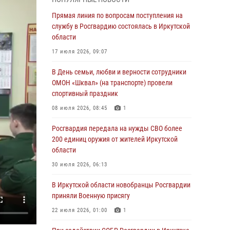
Росгвардейцы из Братска присоединились к
Прямая линия по вопросам поступления на
донорской акции «От сердца к сердцу»
службу в Росгвардию состоялась в Иркутской
(видео)
области
31 июля 2026, 04:37
1
17 июля 2026, 09:07
Сотрудники Росгвардии нашли и вернули
В День семьи, любви и верности сотрудники
родственникам пропавшую пожилую
ОМОН «Шквал» (на транспорте) провели
женщину в Иркутске
спортивный праздник
30 июля 2026, 07:37
08 июля 2026, 08:45
1
Росгвардия передала на нужды СВО более
Росгвардия передала на нужды СВО более
200 единиц оружия от жителей Иркутской
200 единиц оружия от жителей Иркутской
области
области
30 июля 2026, 06:13
30 июля 2026, 06:13
При силовой поддержке СОБР Росгвардии в
В Иркутской области новобранцы Росгвардии
Иркутской области провели рейды по
приняли Военную присягу
соблюдению миграционного
22 июля 2026, 01:00
1
законодательства