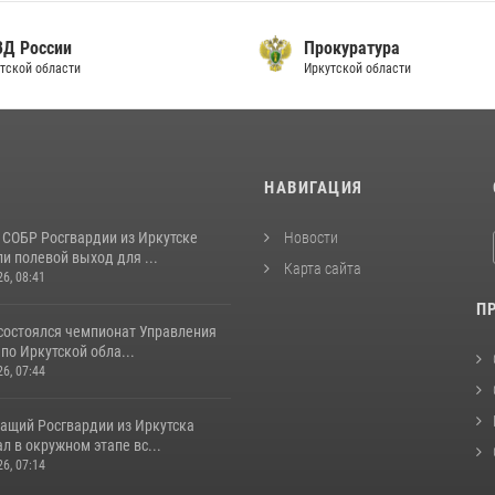
ВД России
Прокуратура
тской области
Иркутской области
И
НАВИГАЦИЯ
 СОБР Росгвардии из Иркутске
Новости
и полевой выход для ...
Карта сайта
26, 08:41
П
 состоялся чемпионат Управления
по Иркутской обла...
26, 07:44
ащий Росгвардии из Иркутска
л в окружном этапе вс...
26, 07:14