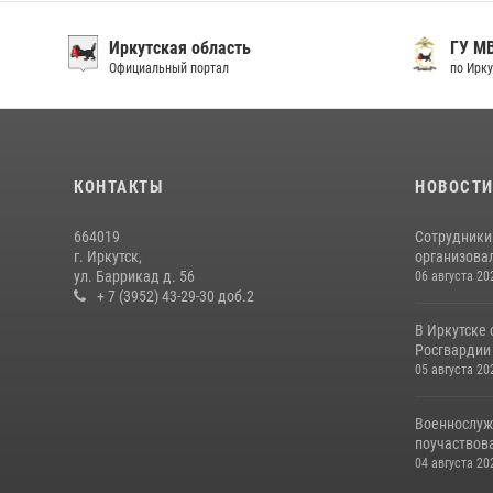
Иркутская область
ГУ М
Официальный портал
по Ирку
КОНТАКТЫ
НОВОСТ
664019
Сотрудники
г. Иркутск,
организовал
ул. Баррикад д. 56
06 августа 20
+ 7 (3952) 43-29-30 доб.2
В Иркутске
Росгвардии 
05 августа 20
Военнослуж
поучаствова
04 августа 20