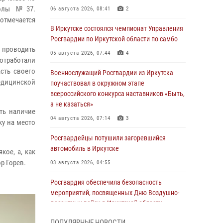
колы №37.
06 августа 2026, 08:41
2
отмечается
В Иркутске состоялся чемпионат Управления
Росгвардии по Иркутской области по самбо
 проводить
05 августа 2026, 07:44
4
отработали
сть своего
Военнослужащий Росгвардии из Иркутска
едицинской
поучаствовал в окружном этапе
всероссийского конкурса наставников «Быть,
а не казаться»
ть наличие
04 августа 2026, 07:14
3
ку на место
Росгвардейцы потушили загоревшийся
автомобиль в Иркутске
кое, а, как
р Горев.
03 августа 2026, 04:55
Росгвардия обеспечила безопасность
мероприятий, посвященных Дню Воздушно-
десантных войск в Иркутской области
03 августа 2026, 03:32
ПОПУЛЯРНЫЕ НОВОСТИ