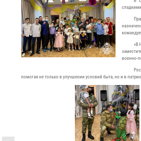
В 
сладкими
Пр
назначе
командуе
«В 
заместит
военно-п
Рос
помогая не только в улучшении условий быта, но и в патри