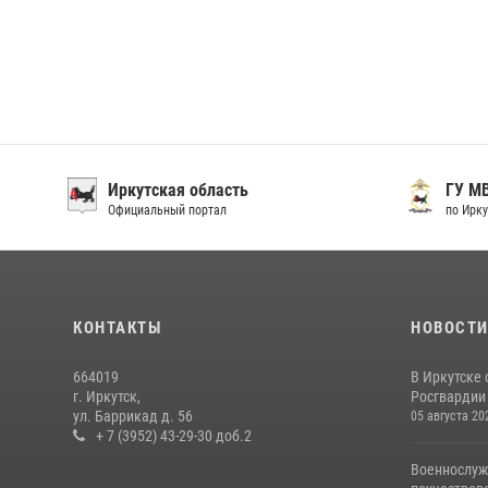
Иркутская область
ГУ М
Официальный портал
по Ирку
КОНТАКТЫ
НОВОСТ
664019
В Иркутске
г. Иркутск,
Росгвардии 
ул. Баррикад д. 56
05 августа 20
+ 7 (3952) 43-29-30 доб.2
Военнослуж