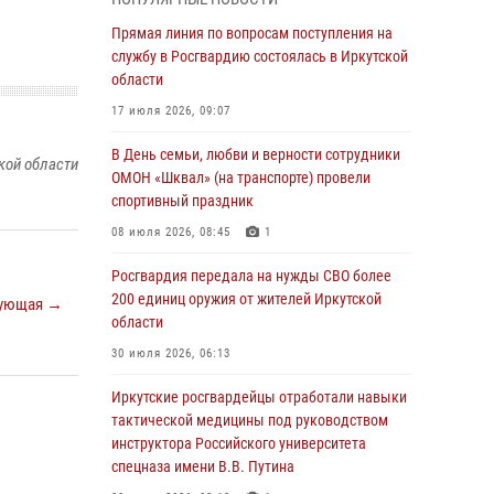
Сотрудники Росгвардии нашли и вернули
родственникам пропавшую пожилую
Прямая линия по вопросам поступления на
женщину в Иркутске
службу в Росгвардию состоялась в Иркутской
области
30 июля 2026, 07:37
17 июля 2026, 09:07
Росгвардия передала на нужды СВО более
200 единиц оружия от жителей Иркутской
В День семьи, любви и верности сотрудники
кой области
области
ОМОН «Шквал» (на транспорте) провели
спортивный праздник
30 июля 2026, 06:13
08 июля 2026, 08:45
1
При силовой поддержке СОБР Росгвардии в
Иркутской области провели рейды по
Росгвардия передала на нужды СВО более
соблюдению миграционного
200 единиц оружия от жителей Иркутской
ующая →
законодательства
области
30 июля 2026, 04:19
30 июля 2026, 06:13
В честь 10-летия Росгвардии сотрудники
Иркутские росгвардейцы отработали навыки
вневедомственной охраны из Ангарска
тактической медицины под руководством
познакомили отдыхающих детского лагеря со
инструктора Российского университета
службой в ведомстве
спецназа имени В.В. Путина