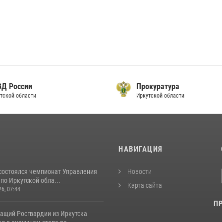
ВД России
Прокуратура
тской области
Иркутской области
И
НАВИГАЦИЯ
 состоялся чемпионат Управления
Новости
по Иркутской обла...
Карта сайта
26, 07:44
П
ащий Росгвардии из Иркутска