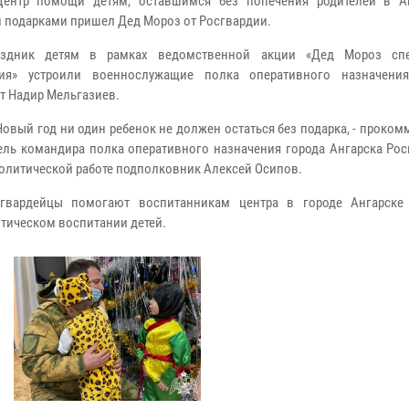
Центр помощи детям, оставшимся без попечения родителей в А
 подарками пришел Дед Мороз от Росгвардии.
аздник детям в рамках ведомственной акции «Дед Мороз спе
ния» устроили военнослужащие полка оперативного назначени
т Надир Мельгазиев.
Новый год ни один ребенок не должен остаться без подарка, - проко
ель командира полка оперативного назначения города Ангарска Рос
олитической работе подполковник Алексей Осипов.
гвардейцы помогают воспитанникам центра в городе Ангарске 
отическом воспитании детей.