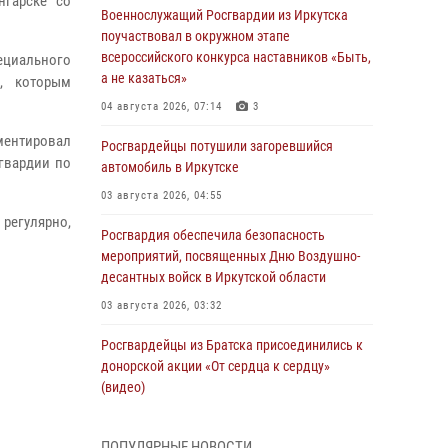
нгарске со
Военнослужащий Росгвардии из Иркутска
поучаствовал в окружном этапе
всероссийского конкурса наставников «Быть,
циального
а не казаться»
я, которым
04 августа 2026, 07:14
3
мментировал
Росгвардейцы потушили загоревшийся
гвардии по
автомобиль в Иркутске
03 августа 2026, 04:55
регулярно,
Росгвардия обеспечила безопасность
мероприятий, посвященных Дню Воздушно-
десантных войск в Иркутской области
03 августа 2026, 03:32
Росгвардейцы из Братска присоединились к
донорской акции «От сердца к сердцу»
(видео)
31 июля 2026, 04:37
1
ПОПУЛЯРНЫЕ НОВОСТИ