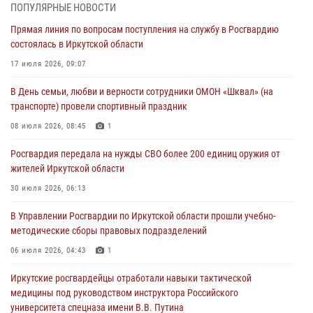
жителей Иркутской области
ПОПУЛЯРНЫЕ НОВОСТИ
30 июля 2026, 06:13
Прямая линия по вопросам поступления на службу в Росгвардию
состоялась в Иркутской области
При силовой поддержке СОБР Росгвардии в Иркутской области
провели рейды по соблюдению миграционного законодательства
17 июля 2026, 09:07
30 июля 2026, 04:19
В День семьи, любви и верности сотрудники ОМОН «Шквал» (на
транспорте) провели спортивный праздник
В честь 10-летия Росгвардии сотрудники вневедомственной охраны
из Ангарска познакомили отдыхающих детского лагеря со службой
08 июля 2026, 08:45
1
в ведомстве
Росгвардия передала на нужды СВО более 200 единиц оружия от
29 июля 2026, 03:44
2
жителей Иркутской области
Росгвардейцы из Иркутска приняли участие в праздновании Дня
30 июля 2026, 06:13
Крещения Руси
В Управлении Росгвардии по Иркутской области прошли учебно-
28 июля 2026, 07:15
4
методические сборы правовых подразделений
06 июля 2026, 04:43
1
Иркутские росгвардейцы отработали навыки тактической
медицины под руководством инструктора Российского
университета спецназа имени В.В. Путина