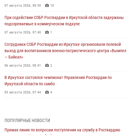
07 августа 2026, 09:39
10
При содействии СОБР Росгвардии в Иркутской области задержаны
подозреваемые в коммерческом подкупе
07 августа 2026, 07:40
1
Сотрудники СОБР Росгвардии из Иркутске организовали полевой
выход для воспитанников военно-патриотического центра «Вымпел
— Байкал»
06 августа 2026, 08:41
2
В Иркутске состоялся чемпионат Управления Росгвардии по
Иркутской области по самбо
05 августа 2026, 07:44
4
Военнослужащий Росгвардии из Иркутска поучаствовал в окружном
этапе всероссийского конкурса наставников «Быть, а не казаться»
04 августа 2026, 07:14
3
ПОПУЛЯРНЫЕ НОВОСТИ
Прямая линия по вопросам поступления на службу в Росгвардию
Росгвардейцы потушили загоревшийся автомобиль в Иркутске