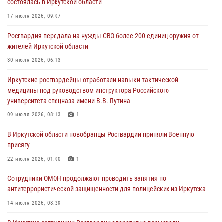
состоялась в Иркутской области
03 августа 2026, 04:55
17 июля 2026, 09:07
Росгвардия обеспечила безопасность мероприятий, посвященных
Росгвардия передала на нужды СВО более 200 единиц оружия от
Дню Воздушно-десантных войск в Иркутской области
жителей Иркутской области
03 августа 2026, 03:32
30 июля 2026, 06:13
Росгвардейцы из Братска присоединились к донорской акции «От
Иркутские росгвардейцы отработали навыки тактической
сердца к сердцу» (видео)
медицины под руководством инструктора Российского
31 июля 2026, 04:37
1
университета спецназа имени В.В. Путина
Сотрудники Росгвардии нашли и вернули родственникам
09 июля 2026, 08:13
1
пропавшую пожилую женщину в Иркутске
В Иркутской области новобранцы Росгвардии приняли Военную
30 июля 2026, 07:37
присягу
22 июля 2026, 01:00
1
Сотрудники ОМОН продолжают проводить занятия по
антитеррористической защищенности для полицейских из Иркутска
14 июля 2026, 08:29