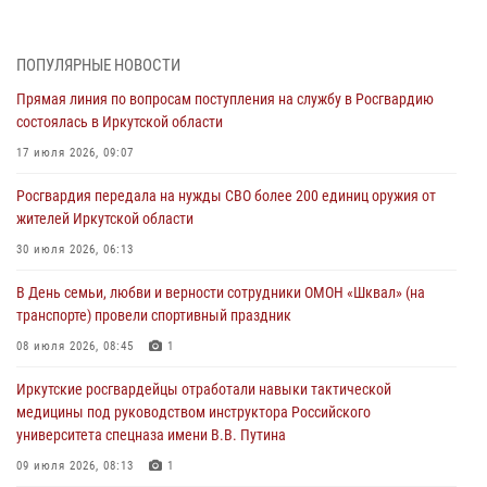
Военнослужащий Росгвардии из Иркутска поучаствовал в окружном
этапе всероссийского конкурса наставников «Быть, а не казаться»
04 августа 2026, 07:14
3
ПОПУЛЯРНЫЕ НОВОСТИ
Прямая линия по вопросам поступления на службу в Росгвардию
Росгвардейцы потушили загоревшийся автомобиль в Иркутске
состоялась в Иркутской области
03 августа 2026, 04:55
17 июля 2026, 09:07
Росгвардия обеспечила безопасность мероприятий, посвященных
Росгвардия передала на нужды СВО более 200 единиц оружия от
Дню Воздушно-десантных войск в Иркутской области
жителей Иркутской области
03 августа 2026, 03:32
30 июля 2026, 06:13
Росгвардейцы из Братска присоединились к донорской акции «От
В День семьи, любви и верности сотрудники ОМОН «Шквал» (на
сердца к сердцу» (видео)
транспорте) провели спортивный праздник
31 июля 2026, 04:37
1
08 июля 2026, 08:45
1
Сотрудники Росгвардии нашли и вернули родственникам
Иркутские росгвардейцы отработали навыки тактической
пропавшую пожилую женщину в Иркутске
медицины под руководством инструктора Российского
30 июля 2026, 07:37
университета спецназа имени В.В. Путина
09 июля 2026, 08:13
1