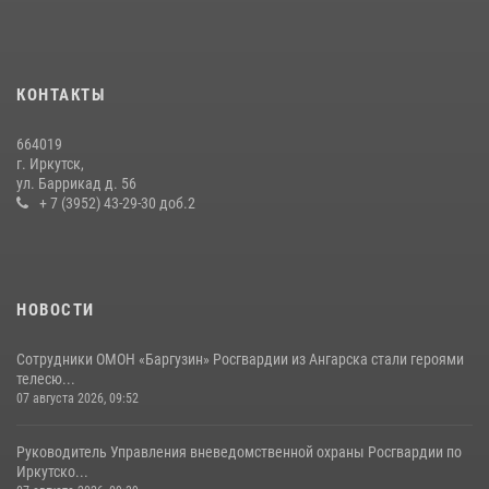
приняли участие в благотворительной акции
13 июля 2026, 07:04
4
В Иркутской области состоится прямая линия по вопросам
КОНТАКТЫ
поступления на службу в Росгвардию
16 июля 2026, 09:19
664019
г. Иркутск,
Сотрудники СОБР «Байкал» Росгвардии отработали ликвидацию
ул. Баррикад д. 56
условных диверсионных групп в различных условиях местности
+ 7 (3952) 43-29-30 доб.2
20 июля 2026, 06:29
1
НОВОСТИ
Сотрудники ОМОН «Баргузин» Росгвардии из Ангарска стали героями
телесю...
07 августа 2026, 09:52
Руководитель Управления вневедомственной охраны Росгвардии по
Иркутско...