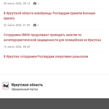
Сотрудники Росгвардии нашли и вернули родственникам
09 июля 2026, 08:13
1
пропавшую пожилую женщину в Иркутске
В Иркутской области новобранцы Росгвардии приняли Военную
30 июля 2026, 07:37
присягу
22 июля 2026, 01:00
1
Сотрудники ОМОН продолжают проводить занятия по
антитеррористической защищенности для полицейских из Иркутска
14 июля 2026, 08:29
В Иркутске сотрудники Росгвардии оперативно разыскали
пенсионерку, страдающую потерей памяти
16 июля 2026, 06:50
При содействии Росгвардии в Иркутске пресечена деятельность
преступной группы, организовавшей бизнес по оказанию интим-
Иркутская область
услуг
Официальный портал
24 июля 2026, 07:40
1
В Иркутске сотрудники вневедомственной охраны Росгвардии