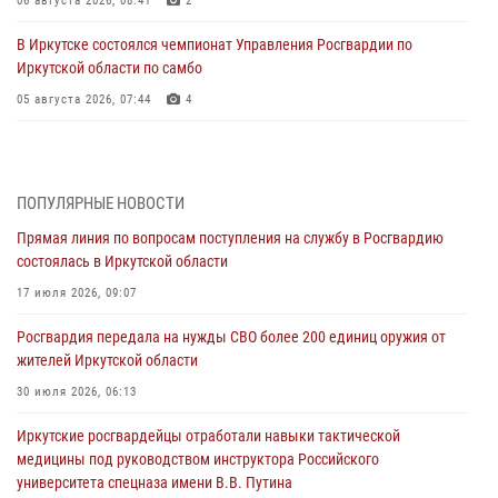
06 августа 2026, 08:41
2
В Иркутске состоялся чемпионат Управления Росгвардии по
Иркутской области по самбо
05 августа 2026, 07:44
4
Военнослужащий Росгвардии из Иркутска поучаствовал в окружном
этапе всероссийского конкурса наставников «Быть, а не казаться»
04 августа 2026, 07:14
3
ПОПУЛЯРНЫЕ НОВОСТИ
Прямая линия по вопросам поступления на службу в Росгвардию
Росгвардейцы потушили загоревшийся автомобиль в Иркутске
состоялась в Иркутской области
03 августа 2026, 04:55
17 июля 2026, 09:07
Росгвардия обеспечила безопасность мероприятий, посвященных
Росгвардия передала на нужды СВО более 200 единиц оружия от
Дню Воздушно-десантных войск в Иркутской области
жителей Иркутской области
03 августа 2026, 03:32
30 июля 2026, 06:13
Росгвардейцы из Братска присоединились к донорской акции «От
Иркутские росгвардейцы отработали навыки тактической
сердца к сердцу» (видео)
медицины под руководством инструктора Российского
31 июля 2026, 04:37
1
университета спецназа имени В.В. Путина