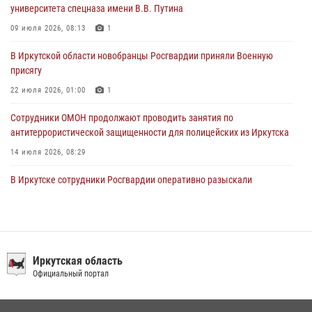
31 июля 2026, 04:37
1
университета спецназа имени В.В. Путина
Сотрудники Росгвардии нашли и вернули родственникам
09 июля 2026, 08:13
1
пропавшую пожилую женщину в Иркутске
В Иркутской области новобранцы Росгвардии приняли Военную
30 июля 2026, 07:37
присягу
22 июля 2026, 01:00
1
Сотрудники ОМОН продолжают проводить занятия по
антитеррористической защищенности для полицейских из Иркутска
14 июля 2026, 08:29
В Иркутске сотрудники Росгвардии оперативно разыскали
пенсионерку, страдающую потерей памяти
16 июля 2026, 06:50
При содействии Росгвардии в Иркутске пресечена деятельность
преступной группы, организовавшей бизнес по оказанию интим-
Иркутская область
услуг
Официальный портал
24 июля 2026, 07:40
1