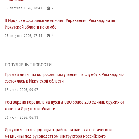
06 августа 2026, 08:41
2
В Иркутске состоялся чемпионат Управления Росгвардии по
Иркутской области по самбо
05 августа 2026, 07:44
4
Военнослужащий Росгвардии из Иркутска поучаствовал в окружном
этапе всероссийского конкурса наставников «Быть, а не казаться»
04 августа 2026, 07:14
3
ПОПУЛЯРНЫЕ НОВОСТИ
Прямая линия по вопросам поступления на службу в Росгвардию
Росгвардейцы потушили загоревшийся автомобиль в Иркутске
состоялась в Иркутской области
03 августа 2026, 04:55
17 июля 2026, 09:07
Росгвардия обеспечила безопасность мероприятий, посвященных
Росгвардия передала на нужды СВО более 200 единиц оружия от
Дню Воздушно-десантных войск в Иркутской области
жителей Иркутской области
03 августа 2026, 03:32
30 июля 2026, 06:13
Росгвардейцы из Братска присоединились к донорской акции «От
Иркутские росгвардейцы отработали навыки тактической
сердца к сердцу» (видео)
медицины под руководством инструктора Российского