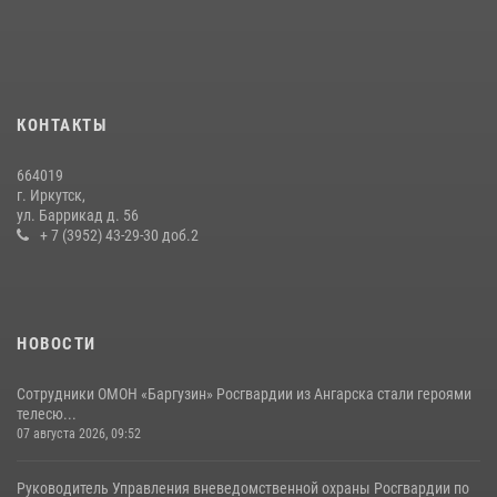
В Иркутске сотрудники вневедомственной охраны Росгвардии
приняли участие в благотворительной акции
13 июля 2026, 07:04
4
В Иркутской области состоится прямая линия по вопросам
КОНТАКТЫ
поступления на службу в Росгвардию
16 июля 2026, 09:19
664019
г. Иркутск,
Сотрудники СОБР «Байкал» Росгвардии отработали ликвидацию
ул. Баррикад д. 56
условных диверсионных групп в различных условиях местности
+ 7 (3952) 43-29-30 доб.2
20 июля 2026, 06:29
1
НОВОСТИ
Сотрудники ОМОН «Баргузин» Росгвардии из Ангарска стали героями
телесю...
07 августа 2026, 09:52
Руководитель Управления вневедомственной охраны Росгвардии по