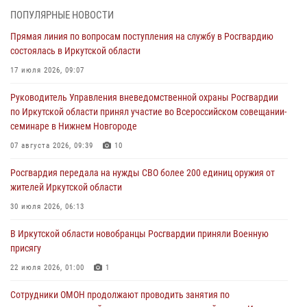
— Байкал»
ПОПУЛЯРНЫЕ НОВОСТИ
06 августа 2026, 08:41
2
Прямая линия по вопросам поступления на службу в Росгвардию
состоялась в Иркутской области
В Иркутске состоялся чемпионат Управления Росгвардии по
Иркутской области по самбо
17 июля 2026, 09:07
05 августа 2026, 07:44
4
Руководитель Управления вневедомственной охраны Росгвардии
по Иркутской области принял участие во Всероссийском совещании-
Военнослужащий Росгвардии из Иркутска поучаствовал в окружном
семинаре в Нижнем Новгороде
этапе всероссийского конкурса наставников «Быть, а не казаться»
07 августа 2026, 09:39
10
04 августа 2026, 07:14
3
Росгвардия передала на нужды СВО более 200 единиц оружия от
Росгвардейцы потушили загоревшийся автомобиль в Иркутске
жителей Иркутской области
03 августа 2026, 04:55
30 июля 2026, 06:13
Росгвардия обеспечила безопасность мероприятий, посвященных
В Иркутской области новобранцы Росгвардии приняли Военную
Дню Воздушно-десантных войск в Иркутской области
присягу
03 августа 2026, 03:32
22 июля 2026, 01:00
1
Сотрудники ОМОН продолжают проводить занятия по