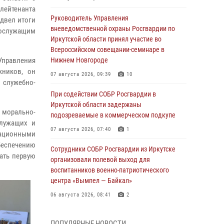
лейтенанта
Руководитель Управления
двел итоги
вневедомственной охраны Росгвардии по
нослужащим
Иркутской области принял участие во
Всероссийском совещании-семинаре в
Управления
Нижнем Новгороде
жников, он
07 августа 2026, 09:39
10
 служебно-
При содействии СОБР Росгвардии в
Иркутской области задержаны
о морально-
подозреваемые в коммерческом подкупе
лужащих и
07 августа 2026, 07:40
1
тационными
беспечению
Сотрудники СОБР Росгвардии из Иркутске
ать первую
организовали полевой выход для
воспитанников военно-патриотического
центра «Вымпел — Байкал»
06 августа 2026, 08:41
2
В Иркутске состоялся чемпионат Управления
ПОПУЛЯРНЫЕ НОВОСТИ