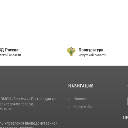
ВД России
Прокуратура
тской области
Иркутской области
И
НАВИГАЦИЯ
 ОМОН «Баргузин» Росгвардии из
Новости
али героями телесю...
Карта сайта
26, 09:52
П
ль Управления вневедомственной