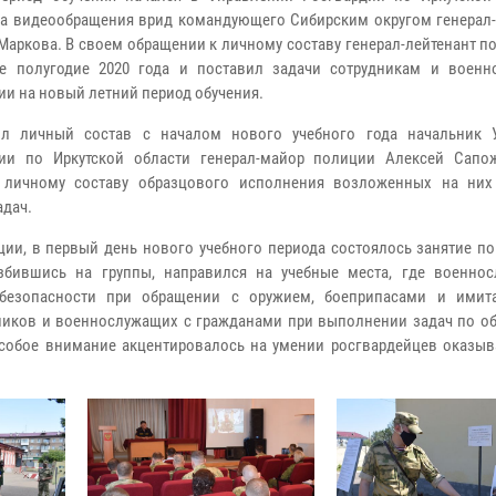
а видеообращения врид командующего Сибирским округом генерал-
Маркова. В своем обращении к личному составу генерал-лейтенант
по
ое полугодие 2020 года и поставил задачи сотрудникам и воен
ии на новый летний период обучения.
ил личный состав с началом нового учебного года начальник 
дии по Иркутской области генерал-майор полиции Алексей Сапо
 личному составу образцового исполнения возложенных на них
адач.
ции, в первый день нового учебного периода состоялось занятие п
збившись на группы, направился на учебные места, где
военнос
 безопасности при обращении с оружием, боеприпасами и ими
дников и военнослужащих с гражданами при выполнении задач по о
обое внимание акцентировалось на умении росгвардейцев оказыв