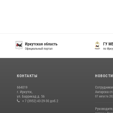
Иркутская область
ГУ М
Официальный портал
по Ирку
КОНТАКТЫ
НОВОСТ
664019
Сотрудники
г. Иркутск,
Ангарска ст
ул. Баррикад д. 56
07 августа 20
+ 7 (3952) 43-29-30 доб.2
Руководите