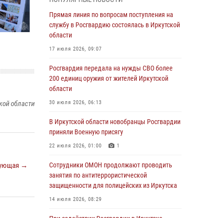
Росгвардии по Иркутской области по самбо
Прямая линия по вопросам поступления на
05 августа 2026, 07:44
4
службу в Росгвардию состоялась в Иркутской
Военнослужащий Росгвардии из Иркутска
области
поучаствовал в окружном этапе
17 июля 2026, 09:07
всероссийского конкурса наставников «Быть,
а не казаться»
Росгвардия передала на нужды СВО более
200 единиц оружия от жителей Иркутской
04 августа 2026, 07:14
3
области
Росгвардейцы потушили загоревшийся
кой области
30 июля 2026, 06:13
автомобиль в Иркутске
В Иркутской области новобранцы Росгвардии
03 августа 2026, 04:55
приняли Военную присягу
Росгвардия обеспечила безопасность
22 июля 2026, 01:00
1
мероприятий, посвященных Дню Воздушно-
десантных войск в Иркутской области
ующая →
Сотрудники ОМОН продолжают проводить
занятия по антитеррористической
03 августа 2026, 03:32
защищенности для полицейских из Иркутска
Росгвардейцы из Братска присоединились к
14 июля 2026, 08:29
донорской акции «От сердца к сердцу»
(видео)