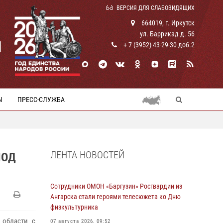
ВЕРСИЯ ДЛЯ СЛАБОВИДЯЩИХ
664019, г. Иркутск
ул. Баррикад д. 56
И
+ 7 (3952) 43-29-30 доб.2
Ы
ПРЕСС-СЛУЖБА
ЛЕНТА НОВОСТЕЙ
ИОД
Сотрудники ОМОН «Баргузин» Росгвардии из
Ангарска стали героями телесюжета ко Дню
физкультурника
 области с
07 августа 2026, 09:52