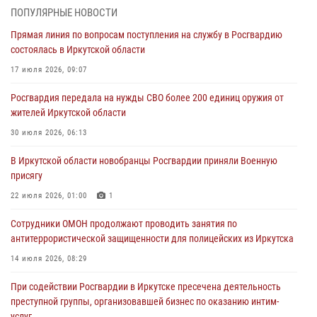
04 августа 2026, 07:14
3
ПОПУЛЯРНЫЕ НОВОСТИ
Прямая линия по вопросам поступления на службу в Росгвардию
Росгвардейцы потушили загоревшийся автомобиль в Иркутске
состоялась в Иркутской области
03 августа 2026, 04:55
17 июля 2026, 09:07
Росгвардия обеспечила безопасность мероприятий, посвященных
Росгвардия передала на нужды СВО более 200 единиц оружия от
Дню Воздушно-десантных войск в Иркутской области
жителей Иркутской области
03 августа 2026, 03:32
30 июля 2026, 06:13
Росгвардейцы из Братска присоединились к донорской акции «От
В Иркутской области новобранцы Росгвардии приняли Военную
сердца к сердцу» (видео)
присягу
31 июля 2026, 04:37
1
22 июля 2026, 01:00
1
Сотрудники Росгвардии нашли и вернули родственникам
Сотрудники ОМОН продолжают проводить занятия по
пропавшую пожилую женщину в Иркутске
антитеррористической защищенности для полицейских из Иркутска
30 июля 2026, 07:37
14 июля 2026, 08:29
При содействии Росгвардии в Иркутске пресечена деятельность
преступной группы, организовавшей бизнес по оказанию интим-
услуг