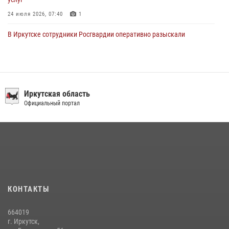
24 июля 2026, 07:40
1
В Иркутске сотрудники Росгвардии оперативно разыскали
пенсионерку, страдающую потерей памяти
16 июля 2026, 06:50
В Иркутске сотрудники вневедомственной охраны Росгвардии
приняли участие в благотворительной акции
Иркутская область
Официальный портал
13 июля 2026, 07:04
4
В Иркутской области состоится прямая линия по вопросам
поступления на службу в Росгвардию
16 июля 2026, 09:19
В Иркутской области завершились учебно-методические сборы с
инструкторами Сибирского ордена Жукова округа Росгвардии
КОНТАКТЫ
27 июля 2026, 03:38
2
664019
Сотрудники СОБР «Байкал» Росгвардии отработали ликвидацию
г. Иркутск,
условных диверсионных групп в различных условиях местности