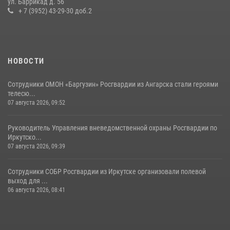
ул. Баррикад д. 56
+ 7 (3952) 43-29-30 доб.2
20 июля 2026, 06:29
1
НОВОСТИ
Сотрудники ОМОН «Баргузин» Росгвардии из Ангарска стали героями
телесю...
07 августа 2026, 09:52
Руководитель Управления вневедомственной охраны Росгвардии по
Иркутско...
07 августа 2026, 09:39
Сотрудники СОБР Росгвардии из Иркутске организовали полевой
выход для ...
06 августа 2026, 08:41