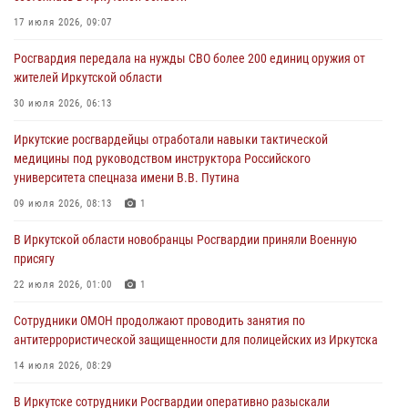
03 августа 2026, 04:55
17 июля 2026, 09:07
Росгвардия обеспечила безопасность мероприятий, посвященных
Росгвардия передала на нужды СВО более 200 единиц оружия от
Дню Воздушно-десантных войск в Иркутской области
жителей Иркутской области
03 августа 2026, 03:32
30 июля 2026, 06:13
Росгвардейцы из Братска присоединились к донорской акции «От
Иркутские росгвардейцы отработали навыки тактической
сердца к сердцу» (видео)
медицины под руководством инструктора Российского
31 июля 2026, 04:37
1
университета спецназа имени В.В. Путина
Сотрудники Росгвардии нашли и вернули родственникам
09 июля 2026, 08:13
1
пропавшую пожилую женщину в Иркутске
В Иркутской области новобранцы Росгвардии приняли Военную
30 июля 2026, 07:37
присягу
22 июля 2026, 01:00
1
Сотрудники ОМОН продолжают проводить занятия по
антитеррористической защищенности для полицейских из Иркутска
14 июля 2026, 08:29
В Иркутске сотрудники Росгвардии оперативно разыскали