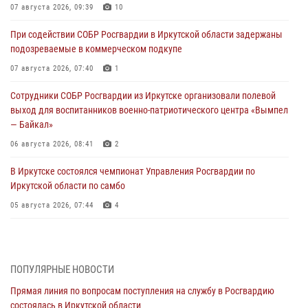
07 августа 2026, 09:39
10
При содействии СОБР Росгвардии в Иркутской области задержаны
подозреваемые в коммерческом подкупе
07 августа 2026, 07:40
1
Сотрудники СОБР Росгвардии из Иркутске организовали полевой
выход для воспитанников военно-патриотического центра «Вымпел
— Байкал»
06 августа 2026, 08:41
2
В Иркутске состоялся чемпионат Управления Росгвардии по
Иркутской области по самбо
05 августа 2026, 07:44
4
Военнослужащий Росгвардии из Иркутска поучаствовал в окружном
этапе всероссийского конкурса наставников «Быть, а не казаться»
04 августа 2026, 07:14
3
ПОПУЛЯРНЫЕ НОВОСТИ
Прямая линия по вопросам поступления на службу в Росгвардию
Росгвардейцы потушили загоревшийся автомобиль в Иркутске
состоялась в Иркутской области