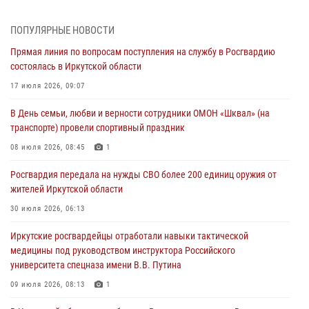
Сотрудники Росгвардии нашли и вернули родственникам
ПОПУЛЯРНЫЕ НОВОСТИ
пропавшую пожилую женщину в Иркутске
Прямая линия по вопросам поступления на службу в Росгвардию
30 июля 2026, 07:37
состоялась в Иркутской области
Росгвардия передала на нужды СВО более 200 единиц оружия от
17 июля 2026, 09:07
жителей Иркутской области
В День семьи, любви и верности сотрудники ОМОН «Шквал» (на
30 июля 2026, 06:13
транспорте) провели спортивный праздник
При силовой поддержке СОБР Росгвардии в Иркутской области
08 июля 2026, 08:45
1
провели рейды по соблюдению миграционного законодательства
Росгвардия передала на нужды СВО более 200 единиц оружия от
30 июля 2026, 04:19
жителей Иркутской области
В честь 10-летия Росгвардии сотрудники вневедомственной охраны
30 июля 2026, 06:13
из Ангарска познакомили отдыхающих детского лагеря со службой
Иркутские росгвардейцы отработали навыки тактической
в ведомстве
медицины под руководством инструктора Российского
29 июля 2026, 03:44
2
университета спецназа имени В.В. Путина
09 июля 2026, 08:13
1