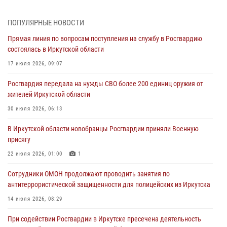
этапе всероссийского конкурса наставников «Быть, а не казаться»
04 августа 2026, 07:14
3
ПОПУЛЯРНЫЕ НОВОСТИ
Прямая линия по вопросам поступления на службу в Росгвардию
Росгвардейцы потушили загоревшийся автомобиль в Иркутске
состоялась в Иркутской области
03 августа 2026, 04:55
17 июля 2026, 09:07
Росгвардия обеспечила безопасность мероприятий, посвященных
Росгвардия передала на нужды СВО более 200 единиц оружия от
Дню Воздушно-десантных войск в Иркутской области
жителей Иркутской области
03 августа 2026, 03:32
30 июля 2026, 06:13
Росгвардейцы из Братска присоединились к донорской акции «От
В Иркутской области новобранцы Росгвардии приняли Военную
сердца к сердцу» (видео)
присягу
31 июля 2026, 04:37
1
22 июля 2026, 01:00
1
Сотрудники Росгвардии нашли и вернули родственникам
Сотрудники ОМОН продолжают проводить занятия по
пропавшую пожилую женщину в Иркутске
антитеррористической защищенности для полицейских из Иркутска
30 июля 2026, 07:37
14 июля 2026, 08:29
При содействии Росгвардии в Иркутске пресечена деятельность