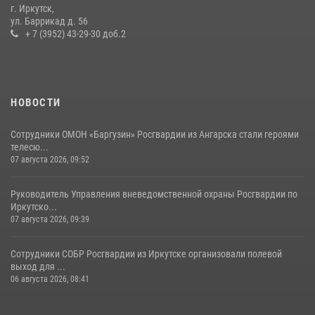
Сотрудники СОБР «Байкал» Росгвардии отработали ликвидацию
г. Иркутск,
условных диверсионных групп в различных условиях местности
ул. Баррикад д. 56
+ 7 (3952) 43-29-30 доб.2
20 июля 2026, 06:29
1
НОВОСТИ
Сотрудники ОМОН «Баргузин» Росгвардии из Ангарска стали героями
телесю...
07 августа 2026, 09:52
Руководитель Управления вневедомственной охраны Росгвардии по
Иркутско...
07 августа 2026, 09:39
Сотрудники СОБР Росгвардии из Иркутске организовали полевой
выход для ...
06 августа 2026, 08:41