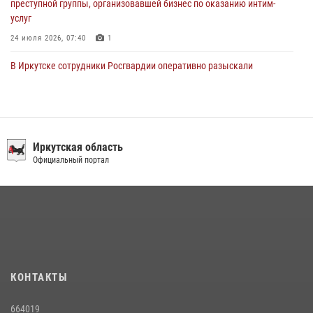
преступной группы, организовавшей бизнес по оказанию интим-
услуг
24 июля 2026, 07:40
1
В Иркутске сотрудники Росгвардии оперативно разыскали
пенсионерку, страдающую потерей памяти
16 июля 2026, 06:50
В Иркутске сотрудники вневедомственной охраны Росгвардии
приняли участие в благотворительной акции
Иркутская область
Официальный портал
13 июля 2026, 07:04
4
В Иркутской области состоится прямая линия по вопросам
поступления на службу в Росгвардию
16 июля 2026, 09:19
В Иркутской области завершились учебно-методические сборы с
инструкторами Сибирского ордена Жукова округа Росгвардии
КОНТАКТЫ
27 июля 2026, 03:38
2
664019