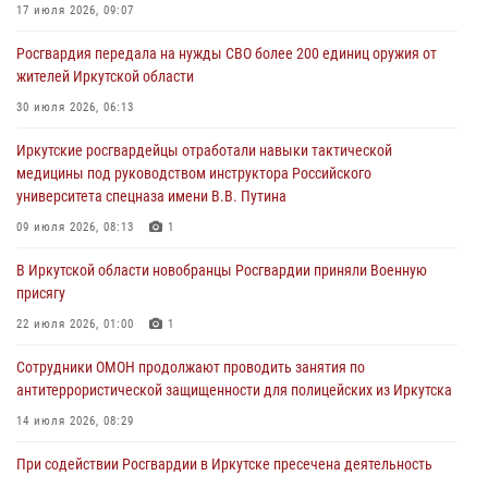
17 июля 2026, 09:07
Росгвардия обеспечила безопасность мероприятий, посвященных
Росгвардия передала на нужды СВО более 200 единиц оружия от
Дню Воздушно-десантных войск в Иркутской области
жителей Иркутской области
03 августа 2026, 03:32
30 июля 2026, 06:13
Росгвардейцы из Братска присоединились к донорской акции «От
Иркутские росгвардейцы отработали навыки тактической
сердца к сердцу» (видео)
медицины под руководством инструктора Российского
31 июля 2026, 04:37
1
университета спецназа имени В.В. Путина
Сотрудники Росгвардии нашли и вернули родственникам
09 июля 2026, 08:13
1
пропавшую пожилую женщину в Иркутске
В Иркутской области новобранцы Росгвардии приняли Военную
30 июля 2026, 07:37
присягу
22 июля 2026, 01:00
1
Сотрудники ОМОН продолжают проводить занятия по
антитеррористической защищенности для полицейских из Иркутска
14 июля 2026, 08:29
При содействии Росгвардии в Иркутске пресечена деятельность
преступной группы, организовавшей бизнес по оказанию интим-