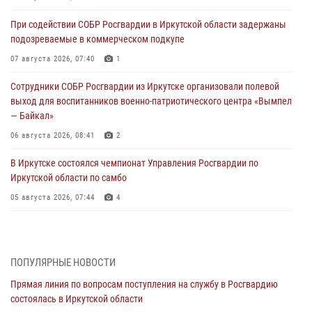
При содействии СОБР Росгвардии в Иркутской области задержаны
подозреваемые в коммерческом подкупе
07 августа 2026, 07:40
1
Сотрудники СОБР Росгвардии из Иркутске организовали полевой
выход для воспитанников военно-патриотического центра «Вымпел
— Байкал»
06 августа 2026, 08:41
2
В Иркутске состоялся чемпионат Управления Росгвардии по
Иркутской области по самбо
05 августа 2026, 07:44
4
Военнослужащий Росгвардии из Иркутска поучаствовал в окружном
этапе всероссийского конкурса наставников «Быть, а не казаться»
04 августа 2026, 07:14
3
ПОПУЛЯРНЫЕ НОВОСТИ
Прямая линия по вопросам поступления на службу в Росгвардию
Росгвардейцы потушили загоревшийся автомобиль в Иркутске
состоялась в Иркутской области
03 августа 2026, 04:55