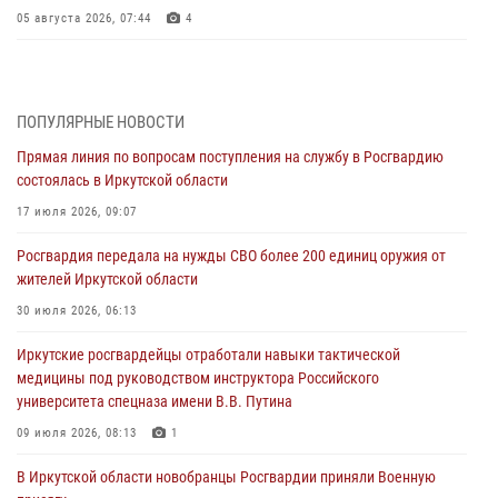
05 августа 2026, 07:44
4
Военнослужащий Росгвардии из Иркутска поучаствовал в окружном
этапе всероссийского конкурса наставников «Быть, а не казаться»
04 августа 2026, 07:14
3
ПОПУЛЯРНЫЕ НОВОСТИ
Прямая линия по вопросам поступления на службу в Росгвардию
Росгвардейцы потушили загоревшийся автомобиль в Иркутске
состоялась в Иркутской области
03 августа 2026, 04:55
17 июля 2026, 09:07
Росгвардия обеспечила безопасность мероприятий, посвященных
Росгвардия передала на нужды СВО более 200 единиц оружия от
Дню Воздушно-десантных войск в Иркутской области
жителей Иркутской области
03 августа 2026, 03:32
30 июля 2026, 06:13
Росгвардейцы из Братска присоединились к донорской акции «От
Иркутские росгвардейцы отработали навыки тактической
сердца к сердцу» (видео)
медицины под руководством инструктора Российского
31 июля 2026, 04:37
1
университета спецназа имени В.В. Путина
Сотрудники Росгвардии нашли и вернули родственникам
09 июля 2026, 08:13
1
пропавшую пожилую женщину в Иркутске
В Иркутской области новобранцы Росгвардии приняли Военную
30 июля 2026, 07:37