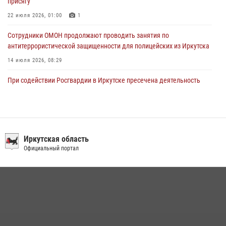
присягу
22 июля 2026, 01:00
1
Сотрудники ОМОН продолжают проводить занятия по
антитеррористической защищенности для полицейских из Иркутска
14 июля 2026, 08:29
При содействии Росгвардии в Иркутске пресечена деятельность
преступной группы, организовавшей бизнес по оказанию интим-
услуг
24 июля 2026, 07:40
1
В Иркутске сотрудники Росгвардии оперативно разыскали
Иркутская область
пенсионерку, страдающую потерей памяти
Официальный портал
16 июля 2026, 06:50
В Иркутске сотрудники вневедомственной охраны Росгвардии
приняли участие в благотворительной акции
13 июля 2026, 07:04
4
В Иркутской области состоится прямая линия по вопросам