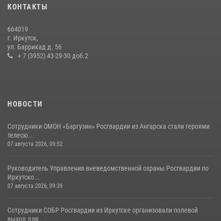
КОНТАКТЫ
поступления на службу в Росгвардию
16 июля 2026, 09:19
664019
г. Иркутск,
Сотрудники СОБР «Байкал» Росгвардии отработали ликвидацию
ул. Баррикад д. 56
условных диверсионных групп в различных условиях местности
+ 7 (3952) 43-29-30 доб.2
20 июля 2026, 06:29
1
НОВОСТИ
Сотрудники ОМОН «Баргузин» Росгвардии из Ангарска стали героями
телесю...
07 августа 2026, 09:52
Руководитель Управления вневедомственной охраны Росгвардии по
Иркутско...
07 августа 2026, 09:39
Сотрудники СОБР Росгвардии из Иркутске организовали полевой
выход для ...