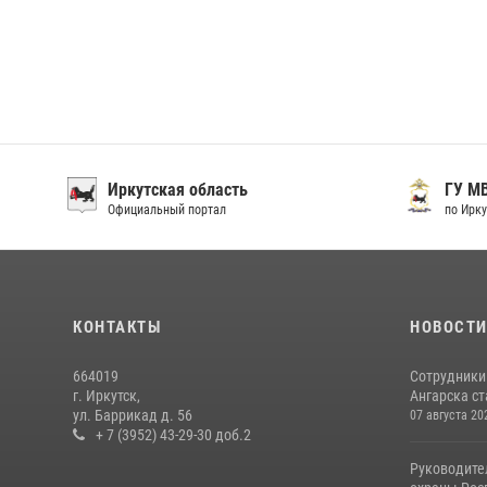
Иркутская область
ГУ М
Официальный портал
по Ирку
КОНТАКТЫ
НОВОСТ
664019
Сотрудники
г. Иркутск,
Ангарска ст
ул. Баррикад д. 56
07 августа 20
+ 7 (3952) 43-29-30 доб.2
Руководите