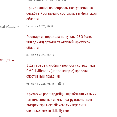
Росгвардии по Иркутской области по самбо
Прямая линия по вопросам поступления на
05 августа 2026, 07:44
4
службу в Росгвардию состоялась в Иркутской
Военнослужащий Росгвардии из Иркутска
области
поучаствовал в окружном этапе
кой области
17 июля 2026, 09:07
всероссийского конкурса наставников «Быть,
а не казаться»
Росгвардия передала на нужды СВО более
200 единиц оружия от жителей Иркутской
04 августа 2026, 07:14
3
области
Росгвардейцы потушили загоревшийся
30 июля 2026, 06:13
автомобиль в Иркутске
ующая →
В День семьи, любви и верности сотрудники
03 августа 2026, 04:55
ОМОН «Шквал» (на транспорте) провели
Росгвардия обеспечила безопасность
спортивный праздник
мероприятий, посвященных Дню Воздушно-
08 июля 2026, 08:45
1
десантных войск в Иркутской области
Иркутские росгвардейцы отработали навыки
03 августа 2026, 03:32
тактической медицины под руководством
Росгвардейцы из Братска присоединились к
инструктора Российского университета
донорской акции «От сердца к сердцу»
спецназа имени В.В. Путина
(видео)