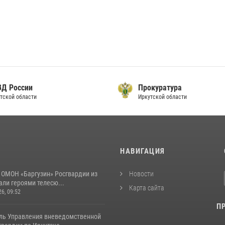
ВД России
Прокуратура
тской области
Иркутской области
И
НАВИГАЦИЯ
 ОМОН «Баргузин» Росгвардии из
Новости
али героями телесю...
Карта сайта
26, 09:52
П
ль Управления вневедомственной