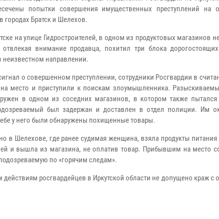
есечены попытки совершения имущественных преступлений на 
в городах Братск и Шелехов.
ратске на улице Гидростроителей, в одном из продуктовых магазинов 
 отвлекая внимание продавца, похитил три блока дорогостоящих
в неизвестном направлении.
сигнал о совершенном преступлении, сотрудники Росгвардии в счит
на место и приступили к поискам злоумышленника. Разыскиваем
ружен в одном из соседних магазинов, в котором также пытался
одозреваемый был задержан и доставлен в отдел полиции. Им ок
себе у него были обнаружены похищенные товары.
о в Шелехове, где ранее судимая женщина, взяла продукты питания
лей и вышла из магазина, не оплатив товар. Прибывшим на место с
подозреваемую по «горячим следам».
 действиям росгвардейцев в Иркутской области не допущено краж с