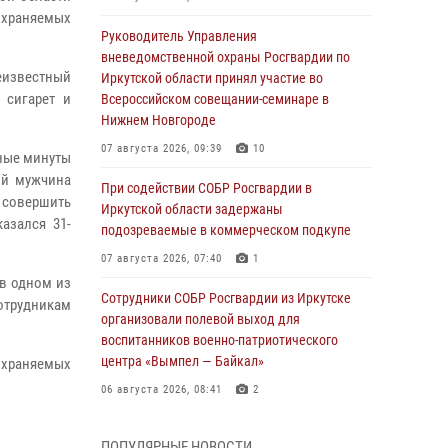
охраняемых
Руководитель Управления
вневедомственной охраны Росгвардии по
неизвестный
Иркутской области принял участие во
 сигарет и
Всероссийском совещании-семинаре в
Нижнем Новгороде
07 августа 2026, 09:39
10
аные минуты
ый мужчина
При содействии СОБР Росгвардии в
 совершить
Иркутской области задержаны
азался 31-
подозреваемые в коммерческом подкупе
07 августа 2026, 07:40
1
 в одном из
Сотрудники СОБР Росгвардии из Иркутске
отрудникам
организовали полевой выход для
воспитанников военно-патриотического
центра «Вымпел — Байкал»
 охраняемых
06 августа 2026, 08:41
2
В Иркутске состоялся чемпионат Управления
ПОПУЛЯРНЫЕ НОВОСТИ