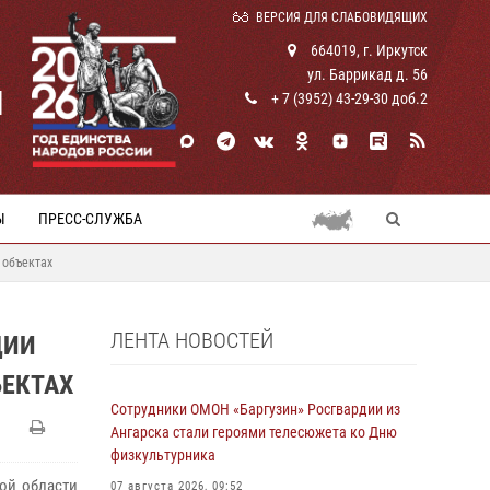
ВЕРСИЯ ДЛЯ СЛАБОВИДЯЩИХ
664019, г. Иркутск
ул. Баррикад д. 56
И
+ 7 (3952) 43-29-30 доб.2
Ы
ПРЕСС-СЛУЖБА
 объектах
ЛЕНТА НОВОСТЕЙ
ДИИ
ЪЕКТАХ
Сотрудники ОМОН «Баргузин» Росгвардии из
Ангарска стали героями телесюжета ко Дню
физкультурника
ой области
07 августа 2026, 09:52