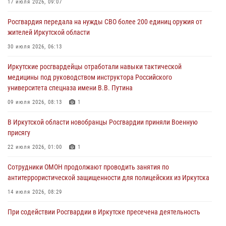
17 июля 2026, 09:07
Росгвардия обеспечила безопасность мероприятий, посвященных
Росгвардия передала на нужды СВО более 200 единиц оружия от
Дню Воздушно-десантных войск в Иркутской области
жителей Иркутской области
03 августа 2026, 03:32
30 июля 2026, 06:13
Росгвардейцы из Братска присоединились к донорской акции «От
Иркутские росгвардейцы отработали навыки тактической
сердца к сердцу» (видео)
медицины под руководством инструктора Российского
31 июля 2026, 04:37
1
университета спецназа имени В.В. Путина
Сотрудники Росгвардии нашли и вернули родственникам
09 июля 2026, 08:13
1
пропавшую пожилую женщину в Иркутске
В Иркутской области новобранцы Росгвардии приняли Военную
30 июля 2026, 07:37
присягу
22 июля 2026, 01:00
1
Сотрудники ОМОН продолжают проводить занятия по
антитеррористической защищенности для полицейских из Иркутска
14 июля 2026, 08:29
При содействии Росгвардии в Иркутске пресечена деятельность
преступной группы, организовавшей бизнес по оказанию интим-