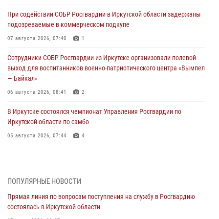
При содействии СОБР Росгвардии в Иркутской области задержаны
подозреваемые в коммерческом подкупе
07 августа 2026, 07:40
1
Сотрудники СОБР Росгвардии из Иркутске организовали полевой
выход для воспитанников военно-патриотического центра «Вымпел
— Байкал»
06 августа 2026, 08:41
2
В Иркутске состоялся чемпионат Управления Росгвардии по
Иркутской области по самбо
05 августа 2026, 07:44
4
Военнослужащий Росгвардии из Иркутска поучаствовал в окружном
этапе всероссийского конкурса наставников «Быть, а не казаться»
04 августа 2026, 07:14
3
ПОПУЛЯРНЫЕ НОВОСТИ
Прямая линия по вопросам поступления на службу в Росгвардию
Росгвардейцы потушили загоревшийся автомобиль в Иркутске
состоялась в Иркутской области
03 августа 2026, 04:55