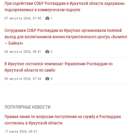
При содействии СОБР Росгвардии в Иркутской области задержаны
подозреваемые в коммерческом подкупе
07 августа 2026, 07:40
1
Сотрудники СОБР Росгвардии из Иркутске организовали полевой
выход для воспитанников военно-патриотического центра «Вымпел
— Байкал»
06 августа 2026, 08:41
2
В Иркутске состоялся чемпионат Управления Росгвардии по
Иркутской области по самбо
05 августа 2026, 07:44
4
Военнослужащий Росгвардии из Иркутска поучаствовал в окружном
этапе всероссийского конкурса наставников «Быть, а не казаться»
04 августа 2026, 07:14
3
ПОПУЛЯРНЫЕ НОВОСТИ
Прямая линия по вопросам поступления на службу в Росгвардию
Росгвардейцы потушили загоревшийся автомобиль в Иркутске
состоялась в Иркутской области
03 августа 2026, 04:55
17 июля 2026, 09:07