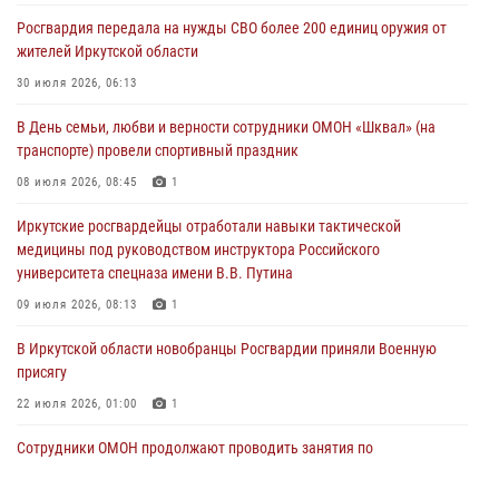
Росгвардия обеспечила безопасность мероприятий, посвященных
Росгвардия передала на нужды СВО более 200 единиц оружия от
Дню Воздушно-десантных войск в Иркутской области
жителей Иркутской области
03 августа 2026, 03:32
30 июля 2026, 06:13
Росгвардейцы из Братска присоединились к донорской акции «От
В День семьи, любви и верности сотрудники ОМОН «Шквал» (на
сердца к сердцу» (видео)
транспорте) провели спортивный праздник
31 июля 2026, 04:37
1
08 июля 2026, 08:45
1
Сотрудники Росгвардии нашли и вернули родственникам
Иркутские росгвардейцы отработали навыки тактической
пропавшую пожилую женщину в Иркутске
медицины под руководством инструктора Российского
30 июля 2026, 07:37
университета спецназа имени В.В. Путина
09 июля 2026, 08:13
1
В Иркутской области новобранцы Росгвардии приняли Военную
присягу
22 июля 2026, 01:00
1
Сотрудники ОМОН продолжают проводить занятия по
антитеррористической защищенности для полицейских из Иркутска