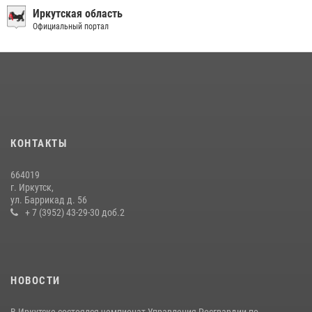
присягу
Иркутская область
Официальный портал
22 июля 2026, 01:00
1
Сотрудники ОМОН продолжают проводить занятия по
антитеррористической защищенности для полицейских из Иркутска
14 июля 2026, 08:29
В Иркутске сотрудники Росгвардии оперативно разыскали
пенсионерку, страдающую потерей памяти
КОНТАКТЫ
16 июля 2026, 06:50
664019
При содействии Росгвардии в Иркутске пресечена деятельность
г. Иркутск,
преступной группы, организовавшей бизнес по оказанию интим-
ул. Баррикад д. 56
услуг
+ 7 (3952) 43-29-30 доб.2
24 июля 2026, 07:40
1
НОВОСТИ
В Иркутске состоялся чемпионат Управления Росгвардии по