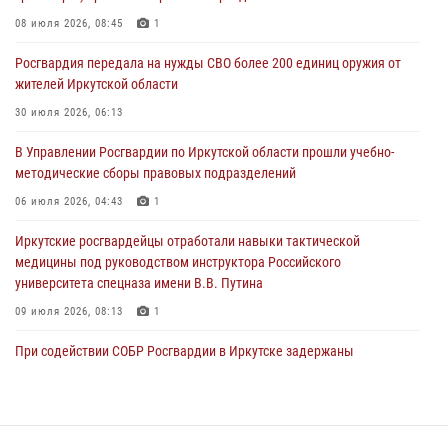
В честь 10-летия Росгвардии сотрудники вневедомственной охраны
из Ангарска познакомили отдыхающих детского лагеря со службой
08 июля 2026, 08:45
1
в ведомстве
Росгвардия передала на нужды СВО более 200 единиц оружия от
29 июля 2026, 03:44
2
жителей Иркутской области
Росгвардейцы из Иркутска приняли участие в праздновании Дня
30 июля 2026, 06:13
Крещения Руси
В Управлении Росгвардии по Иркутской области прошли учебно-
28 июля 2026, 07:15
4
методические сборы правовых подразделений
06 июля 2026, 04:43
1
Иркутские росгвардейцы отработали навыки тактической
медицины под руководством инструктора Российского
университета спецназа имени В.В. Путина
09 июля 2026, 08:13
1
При содействии СОБР Росгвардии в Иркутске задержаны
подозреваемые в совершении тяжких и особо тяжких преступлений
07 июля 2026, 08:35
В Иркутской области новобранцы Росгвардии приняли Военную