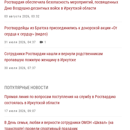
Росгвардия обеспечила безопасность мероприятий, посвященных
Дню Воздушно-десантных войск в Иркутской области
03 августа 2026, 03:32
Росгвардейцы из Братска присоединились к донорской акции «От
сердца к сердцу» (видео)
31 июля 2026, 04:37
1
Сотрудники Росгвардии нашли и вернули родственникам
пропавшую пожилую женщину в Иркутске
30 июля 2026, 07:37
Росгвардия передала на нужды СВО более 200 единиц оружия от
жителей Иркутской области
ПОПУЛЯРНЫЕ НОВОСТИ
30 июля 2026, 06:13
Прямая линия по вопросам поступления на службу в Росгвардию
состоялась в Иркутской области
При силовой поддержке СОБР Росгвардии в Иркутской области
провели рейды по соблюдению миграционного законодательства
17 июля 2026, 09:07
30 июля 2026, 04:19
В День семьи, любви и верности сотрудники ОМОН «Шквал» (на
транспорте) провели спортивный праздник