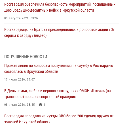
Росгвардия обеспечила безопасность мероприятий, посвященных
Дню Воздушно-десантных войск в Иркутской области
03 августа 2026, 03:32
Росгвардейцы из Братска присоединились к донорской акции «От
сердца к сердцу» (видео)
31 июля 2026, 04:37
1
Сотрудники Росгвардии нашли и вернули родственникам
ПОПУЛЯРНЫЕ НОВОСТИ
пропавшую пожилую женщину в Иркутске
Прямая линия по вопросам поступления на службу в Росгвардию
30 июля 2026, 07:37
состоялась в Иркутской области
Росгвардия передала на нужды СВО более 200 единиц оружия от
17 июля 2026, 09:07
жителей Иркутской области
В День семьи, любви и верности сотрудники ОМОН «Шквал» (на
30 июля 2026, 06:13
транспорте) провели спортивный праздник
При силовой поддержке СОБР Росгвардии в Иркутской области
08 июля 2026, 08:45
1
провели рейды по соблюдению миграционного законодательства
Росгвардия передала на нужды СВО более 200 единиц оружия от
30 июля 2026, 04:19
жителей Иркутской области