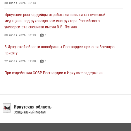
В честь 10-летия Росгвардии сотрудники вневедомственной охраны
30 июля 2026, 06:13
из Ангарска познакомили отдыхающих детского лагеря со службой
Иркутские росгвардейцы отработали навыки тактической
в ведомстве
медицины под руководством инструктора Российского
29 июля 2026, 03:44
2
университета спецназа имени В.В. Путина
09 июля 2026, 08:13
1
В Иркутской области новобранцы Росгвардии приняли Военную
присягу
22 июля 2026, 01:00
1
При содействии СОБР Росгвардии в Иркутске задержаны
подозреваемые в совершении тяжких и особо тяжких преступлений
07 июля 2026, 08:35
Сотрудники ОМОН продолжают проводить занятия по
антитеррористической защищенности для полицейских из Иркутска
Иркутская область
Официальный портал
14 июля 2026, 08:29
При содействии Росгвардии в Иркутске пресечена деятельность
преступной группы, организовавшей бизнес по оказанию интим-