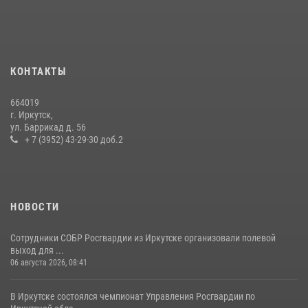
услуг
24 июля 2026, 07:40
1
В Иркутске сотрудники Росгвардии оперативно разыскали
КОНТАКТЫ
пенсионерку, страдающую потерей памяти
16 июля 2026, 06:50
664019
г. Иркутск,
В Иркутске сотрудники вневедомственной охраны Росгвардии
ул. Баррикад д. 56
приняли участие в благотворительной акции
+ 7 (3952) 43-29-30 доб.2
13 июля 2026, 07:04
4
НОВОСТИ
Сотрудники СОБР Росгвардии из Иркутске организовали полевой
выход для ...
06 августа 2026, 08:41
В Иркутске состоялся чемпионат Управления Росгвардии по