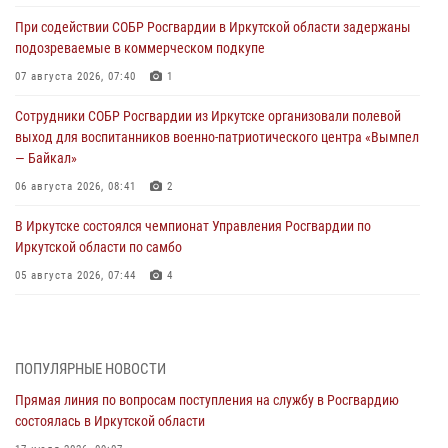
При содействии СОБР Росгвардии в Иркутской области задержаны
подозреваемые в коммерческом подкупе
07 августа 2026, 07:40
1
Сотрудники СОБР Росгвардии из Иркутске организовали полевой
выход для воспитанников военно-патриотического центра «Вымпел
— Байкал»
06 августа 2026, 08:41
2
В Иркутске состоялся чемпионат Управления Росгвардии по
Иркутской области по самбо
05 августа 2026, 07:44
4
Военнослужащий Росгвардии из Иркутска поучаствовал в окружном
этапе всероссийского конкурса наставников «Быть, а не казаться»
04 августа 2026, 07:14
3
ПОПУЛЯРНЫЕ НОВОСТИ
Прямая линия по вопросам поступления на службу в Росгвардию
Росгвардейцы потушили загоревшийся автомобиль в Иркутске
состоялась в Иркутской области
03 августа 2026, 04:55