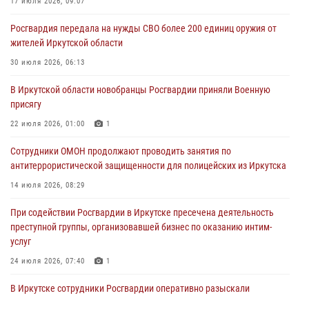
17 июля 2026, 09:07
Росгвардия обеспечила безопасность мероприятий, посвященных
Росгвардия передала на нужды СВО более 200 единиц оружия от
Дню Воздушно-десантных войск в Иркутской области
жителей Иркутской области
03 августа 2026, 03:32
30 июля 2026, 06:13
Росгвардейцы из Братска присоединились к донорской акции «От
В Иркутской области новобранцы Росгвардии приняли Военную
сердца к сердцу» (видео)
присягу
31 июля 2026, 04:37
1
22 июля 2026, 01:00
1
Сотрудники Росгвардии нашли и вернули родственникам
Сотрудники ОМОН продолжают проводить занятия по
пропавшую пожилую женщину в Иркутске
антитеррористической защищенности для полицейских из Иркутска
30 июля 2026, 07:37
14 июля 2026, 08:29
При содействии Росгвардии в Иркутске пресечена деятельность
преступной группы, организовавшей бизнес по оказанию интим-
услуг
24 июля 2026, 07:40
1
В Иркутске сотрудники Росгвардии оперативно разыскали
пенсионерку, страдающую потерей памяти