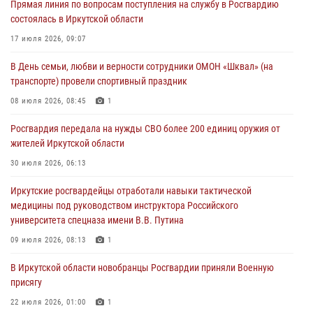
Прямая линия по вопросам поступления на службу в Росгвардию
30 июля 2026, 07:37
состоялась в Иркутской области
Росгвардия передала на нужды СВО более 200 единиц оружия от
17 июля 2026, 09:07
жителей Иркутской области
В День семьи, любви и верности сотрудники ОМОН «Шквал» (на
30 июля 2026, 06:13
транспорте) провели спортивный праздник
При силовой поддержке СОБР Росгвардии в Иркутской области
08 июля 2026, 08:45
1
провели рейды по соблюдению миграционного законодательства
Росгвардия передала на нужды СВО более 200 единиц оружия от
30 июля 2026, 04:19
жителей Иркутской области
В честь 10-летия Росгвардии сотрудники вневедомственной охраны
30 июля 2026, 06:13
из Ангарска познакомили отдыхающих детского лагеря со службой
Иркутские росгвардейцы отработали навыки тактической
в ведомстве
медицины под руководством инструктора Российского
29 июля 2026, 03:44
2
университета спецназа имени В.В. Путина
09 июля 2026, 08:13
1
В Иркутской области новобранцы Росгвардии приняли Военную
присягу
22 июля 2026, 01:00
1