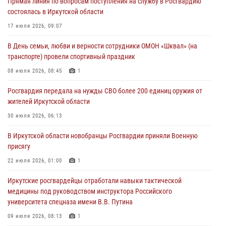
Прямая линия по вопросам поступления на службу в Росгвардию
30 июля 2026, 07:37
состоялась в Иркутской области
Росгвардия передала на нужды СВО более 200 единиц оружия от
17 июля 2026, 09:07
жителей Иркутской области
В День семьи, любви и верности сотрудники ОМОН «Шквал» (на
30 июля 2026, 06:13
транспорте) провели спортивный праздник
При силовой поддержке СОБР Росгвардии в Иркутской области
08 июля 2026, 08:45
1
провели рейды по соблюдению миграционного законодательства
Росгвардия передала на нужды СВО более 200 единиц оружия от
30 июля 2026, 04:19
жителей Иркутской области
В честь 10-летия Росгвардии сотрудники вневедомственной охраны
30 июля 2026, 06:13
из Ангарска познакомили отдыхающих детского лагеря со службой
В Иркутской области новобранцы Росгвардии приняли Военную
в ведомстве
присягу
29 июля 2026, 03:44
2
22 июля 2026, 01:00
1
Иркутские росгвардейцы отработали навыки тактической
медицины под руководством инструктора Российского
университета спецназа имени В.В. Путина
09 июля 2026, 08:13
1