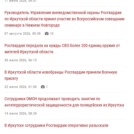
17 июля 2026, 09:07
05 августа 2026, 07:44
4
Руководитель Управления вневедомственной охраны Росгвардии
по Иркутской области принял участие во Всероссийском совещании-
Военнослужащий Росгвардии из Иркутска поучаствовал в окружном
семинаре в Нижнем Новгороде
этапе всероссийского конкурса наставников «Быть, а не казаться»
07 августа 2026, 09:39
10
04 августа 2026, 07:14
3
Росгвардия передала на нужды СВО более 200 единиц оружия от
Росгвардейцы потушили загоревшийся автомобиль в Иркутске
жителей Иркутской области
03 августа 2026, 04:55
30 июля 2026, 06:13
Росгвардия обеспечила безопасность мероприятий, посвященных
В Иркутской области новобранцы Росгвардии приняли Военную
Дню Воздушно-десантных войск в Иркутской области
присягу
03 августа 2026, 03:32
22 июля 2026, 01:00
1
Сотрудники ОМОН продолжают проводить занятия по
антитеррористической защищенности для полицейских из Иркутска
14 июля 2026, 08:29
В Иркутске сотрудники Росгвардии оперативно разыскали
пенсионерку, страдающую потерей памяти