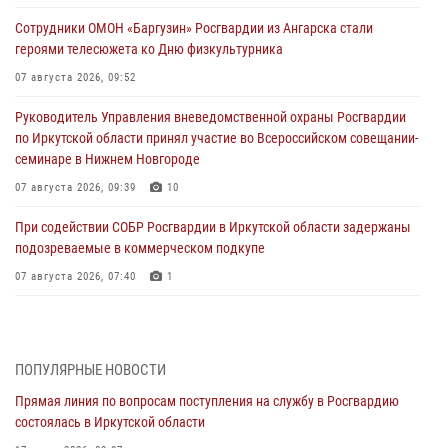
Сотрудники ОМОН «Баргузин» Росгвардии из Ангарска стали
героями телесюжета ко Дню физкультурника
07 августа 2026, 09:52
Руководитель Управления вневедомственной охраны Росгвардии
по Иркутской области принял участие во Всероссийском совещании-
семинаре в Нижнем Новгороде
07 августа 2026, 09:39
10
При содействии СОБР Росгвардии в Иркутской области задержаны
подозреваемые в коммерческом подкупе
07 августа 2026, 07:40
1
Сотрудники СОБР Росгвардии из Иркутске организовали полевой
выход для воспитанников военно-патриотического центра «Вымпел
— Байкал»
ПОПУЛЯРНЫЕ НОВОСТИ
06 августа 2026, 08:41
2
Прямая линия по вопросам поступления на службу в Росгвардию
состоялась в Иркутской области
В Иркутске состоялся чемпионат Управления Росгвардии по
Иркутской области по самбо