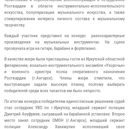
Росгвардии в области инструментально-исполнительского
искусства, популяризации музыкального искусства, а также
стимулирования интереса личного состава к музыкальному
творчеству.
Каждый участник представил на конкурс разнохарактерные
произведения на музыкальных инструментах. Н
а сцене
прозвучала игра на гитаре, барабане и фортепиано.
В качестве жюри были приглашены гости из Иркутской областной
филармонии, вокально-инструментального ансамбля «Узорочье»
и военного оркестра полка оперативного назначения
Росгвардии (г.Ангарск).
Члены жюри отметили, что
выступающие задали высокую планку, поэтому выбирать
победителей среди всех талантов им было непросто.
По итогам конкурса
победителем единогласным решением судей
стал
сотрудник УВО по г.Иркутску, младший сержант полиции
Дмитрий Ануфриев,
сыгравший на барабанной установке
. Второе
место занял сотрудник ОМОН (г.Ангарск), младший сержант
полиции Александр Хакимулин
исполнивший свое