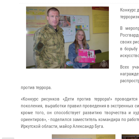
Конкурс 
террориз
В меропр
Росгвард
своих ри
в борьбу
искусств
Всех уч
награжде
распрост
против террора.
«
Конкурс рисунков
«Дети против террора!»
проводится
поколения, выработки правил проведения в экстренных си
кроме того, он
способствует
развитию творчества и ху
ориентиров», - поделился заместитель командира по рабо
Иркутской области, майор Александр Буга.