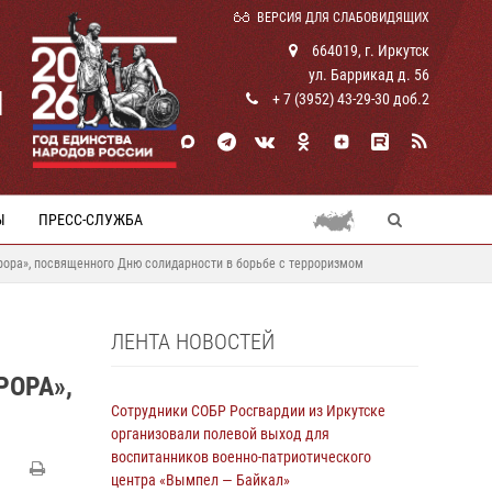
ВЕРСИЯ ДЛЯ СЛАБОВИДЯЩИХ
664019, г. Иркутск
ул. Баррикад д. 56
И
+ 7 (3952) 43-29-30 доб.2
Ы
ПРЕСС-СЛУЖБА
рора», посвященного Дню солидарности в борьбе с терроризмом
ЛЕНТА НОВОСТЕЙ
РОРА»,
Сотрудники СОБР Росгвардии из Иркутске
организовали полевой выход для
воспитанников военно-патриотического
центра «Вымпел — Байкал»