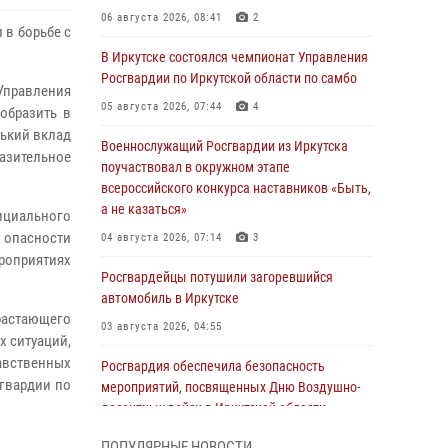
06 августа 2026, 08:41
2
 в борьбе с
В Иркутске состоялся чемпионат Управления
Росгвардии по Иркутской области по самбо
Управления
05 августа 2026, 07:44
4
образить в
нький вклад
Военнослужащий Росгвардии из Иркутска
азительное
поучаствовал в окружном этапе
всероссийского конкурса наставников «Быть,
а не казаться»
ициального
опасности
04 августа 2026, 07:14
3
оприятиях
Росгвардейцы потушили загоревшийся
автомобиль в Иркутске
растающего
03 августа 2026, 04:55
х ситуаций,
авственных
Росгвардия обеспечила безопасность
сгвардии по
мероприятий, посвященных Дню Воздушно-
десантных войск в Иркутской области
03 августа 2026, 03:32
ПОПУЛЯРНЫЕ НОВОСТИ