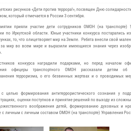
детских рисунков «Дети против террора!», посвящен Дню солидарности
мом, который отмечается в России
3 сентября.
иятии прияли участие дети сотрудников ОМОН (на транспорте) 
ии по Иркутской области.
Юные
участник
и
конкурса постарал
ись
из
сунка
х, то, что олицетворяет мир на З
емле.
Ребята внесли свой мале
 за мир во всем мире и выразили имеющиеся знания через изобр
о.
астников конкурса наградили подарками, но перед началом оф
ния
офицеры транспортного ОМОН
рассказали детям об 
ранения терр
оризма, о его безвинных жертвах и
о проводимых мер
 с целью формирования антитеррористического сознания у под
туациях, оценки поступков и принятие решений по выходу из сложны
дожественного воображения детей, формированию дух
овных и нр
те с личным с личным составом ОМОН (на транспорте) Управления Ро