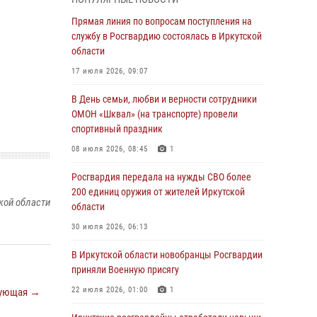
Росгвардейцы из Братска присоединились к
Прямая линия по вопросам поступления на
донорской акции «От сердца к сердцу»
службу в Росгвардию состоялась в Иркутской
(видео)
области
31 июля 2026, 04:37
1
17 июля 2026, 09:07
Сотрудники Росгвардии нашли и вернули
В День семьи, любви и верности сотрудники
родственникам пропавшую пожилую
ОМОН «Шквал» (на транспорте) провели
женщину в Иркутске
спортивный праздник
30 июля 2026, 07:37
08 июля 2026, 08:45
1
Росгвардия передала на нужды СВО более
Росгвардия передала на нужды СВО более
200 единиц оружия от жителей Иркутской
200 единиц оружия от жителей Иркутской
кой области
области
области
30 июля 2026, 06:13
30 июля 2026, 06:13
При силовой поддержке СОБР Росгвардии в
В Иркутской области новобранцы Росгвардии
Иркутской области провели рейды по
приняли Военную присягу
соблюдению миграционного
22 июля 2026, 01:00
1
ующая →
законодательства