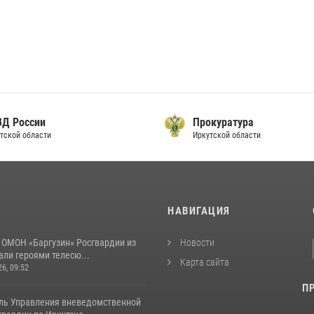
ВД России
Прокуратура
тской области
Иркутской области
И
НАВИГАЦИЯ
 ОМОН «Баргузин» Росгвардии из
Новости
али героями телесю...
Карта сайта
26, 09:52
П
ль Управления вневедомственной