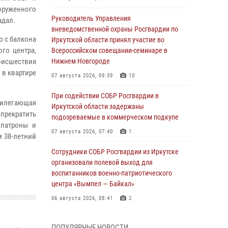
руженного
Руководитель Управления
адал.
вневедомственной охраны Росгвардии по
о с балкона
Иркутской области принял участие во
го центра,
Всероссийском совещании-семинаре в
исшествия
Нижнем Новгороде
 в квартире
07 августа 2026, 09:39
10
При содействии СОБР Росгвардии в
илегающая
Иркутской области задержаны
 прекратить
подозреваемые в коммерческом подкупе
 патроны и
07 августа 2026, 07:40
1
м 38-летний
Сотрудники СОБР Росгвардии из Иркутске
организовали полевой выход для
воспитанников военно-патриотического
центра «Вымпел — Байкал»
06 августа 2026, 08:41
2
В Иркутске состоялся чемпионат Управления
ПОПУЛЯРНЫЕ НОВОСТИ