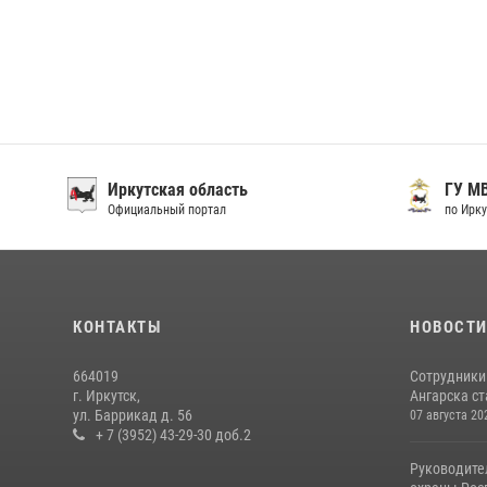
Иркутская область
ГУ М
Официальный портал
по Ирку
КОНТАКТЫ
НОВОСТ
664019
Сотрудники
г. Иркутск,
Ангарска ст
ул. Баррикад д. 56
07 августа 20
+ 7 (3952) 43-29-30 доб.2
Руководите