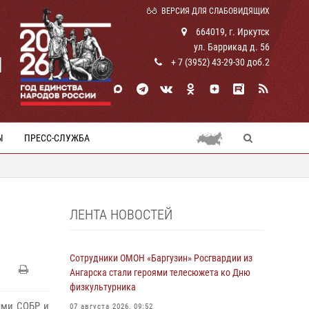
ВЕРСИЯ ДЛЯ СЛАБОВИДЯЩИХ
664019, г. Иркутск
ул. Баррикад д. 56
И
+ 7 (3952) 43-29-30 доб.2
Ы
ПРЕСС-СЛУЖБА
ЛЕНТА НОВОСТЕЙ
Сотрудники ОМОН «Баргузин» Росгвардии из
Ангарска стали героями телесюжета ко Дню
физкультурника
ями СОБР и
07 августа 2026, 09:52