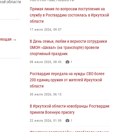
Росгвардии по Иркутской области по самбо
кой области
Прямая линия по вопросам поступления на
05 августа 2026, 07:44
4
службу в Росгвардию состоялась в Иркутской
Военнослужащий Росгвардии из Иркутска
области
поучаствовал в окружном этапе
17 июля 2026, 09:07
всероссийского конкурса наставников «Быть,
ующая →
а не казаться»
В День семьи, любви и верности сотрудники
ОМОН «Шквал» (на транспорте) провели
04 августа 2026, 07:14
3
спортивный праздник
Росгвардейцы потушили загоревшийся
08 июля 2026, 08:45
1
автомобиль в Иркутске
Росгвардия передала на нужды СВО более
03 августа 2026, 04:55
200 единиц оружия от жителей Иркутской
Росгвардия обеспечила безопасность
области
мероприятий, посвященных Дню Воздушно-
30 июля 2026, 06:13
десантных войск в Иркутской области
В Иркутской области новобранцы Росгвардии
03 августа 2026, 03:32
приняли Военную присягу
Росгвардейцы из Братска присоединились к
22 июля 2026, 01:00
1
донорской акции «От сердца к сердцу»
(видео)