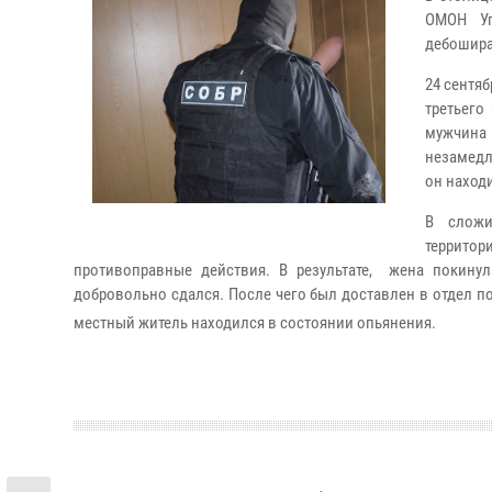
ОМОН Уп
дебошира
24 сентя
третьего
мужчина
незамедл
он находи
В сложи
территор
противоправные действия. В результате, жена покину
добровольно сдался. После чего был доставлен в отдел 
местный житель находился в состоянии опьянения.