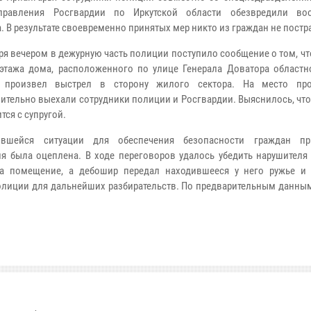
равления Росгвардии по Иркутской области обезвредили воо
. В результате своевременно принятых мер никто из граждан не постр
бря вечером в дежурную часть полиции поступило сообщение о том, чт
 этажа дома, расположенного по улице Генерала Доватора областно
 произвел выстрел в сторону жилого сектора. На место про
ительно выехали сотрудники полиции и Росгвардии. Выяснилось, что
тся с супругой.
вшейся ситуации для обеспечения безопасности граждан пр
ия была оцеплена. В ходе переговоров удалось убедить нарушителя
ла помещение, а дебошир передал находившееся у него ружье и
полиции для дальнейших разбирательств. По предварительным данны