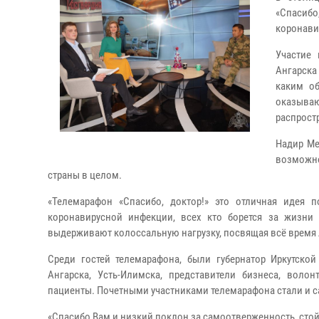
«Спасибо
коронави
Участие
Ангарска
каким о
оказыва
распрост
Надир Ме
возможно
страны в целом.
«Телемарафон «Спасибо, доктор!» это отличная идея п
коронавирусной инфекции, всех кто борется за жизни
выдерживают колоссальную нагрузку, посвящая всё время 
Среди гостей телемарафона, были губернатор Иркутской 
Ангарска, Усть-Илимска, представители бизнеса, воло
пациенты. Почетными участниками телемарафона стали и са
«Спасибо Вам и низкий поклон за самоотверженность, стой