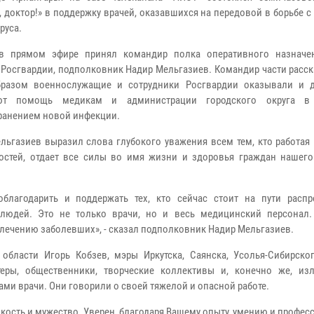
, доктор!» в поддержку врачей, оказавшихся на передовой в борьбе 
руса.
 в прямом эфире принял командир полка оперативного назначе
 Росгвардии, подполковник Надир Мельгазиев. Командир части расск
бразом военнослужащие и сотрудники Росгвардии оказывали и 
ют помощь медикам и администрации городского округа в
ранением новой инфекции.
льгазиев выразил слова глубокого уважения всем тем, кто работая
стей, отдает все силы во имя жизни и здоровья граждан нашего
облагодарить и поддержать тех, кто сейчас стоит на пути распр
 людей. Это не только врачи, но и весь медицинский персонал
лечению заболевших», - сказал подполковник Надир Мельгазиев.
области Игорь Кобзев, мэры Иркутска, Саянска, Усолья-Сибирского
нтеры, общественники, творческие коллективы и, конечно же, из
ми врачи. Они говорили о своей тяжелой и опасной работе.
кость и мужество. Уверен, благодаря Вашему опыту, умению и профе