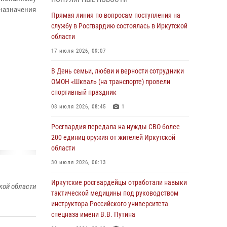
Сотрудники Росгвардии нашли и вернули
назначения
родственникам пропавшую пожилую
Прямая линия по вопросам поступления на
женщину в Иркутске
службу в Росгвардию состоялась в Иркутской
области
30 июля 2026, 07:37
17 июля 2026, 09:07
Росгвардия передала на нужды СВО более
200 единиц оружия от жителей Иркутской
В День семьи, любви и верности сотрудники
области
ОМОН «Шквал» (на транспорте) провели
спортивный праздник
30 июля 2026, 06:13
08 июля 2026, 08:45
1
При силовой поддержке СОБР Росгвардии в
Иркутской области провели рейды по
Росгвардия передала на нужды СВО более
соблюдению миграционного
200 единиц оружия от жителей Иркутской
законодательства
области
30 июля 2026, 04:19
30 июля 2026, 06:13
В честь 10-летия Росгвардии сотрудники
Иркутские росгвардейцы отработали навыки
кой области
вневедомственной охраны из Ангарска
тактической медицины под руководством
познакомили отдыхающих детского лагеря со
инструктора Российского университета
службой в ведомстве
спецназа имени В.В. Путина