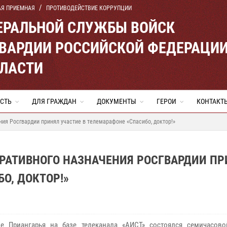
АЯ ПРИЕМНАЯ
ПРОТИВОДЕЙСТВИЕ КОРРУПЦИИ
ЕРАЛЬНОЙ СЛУЖБЫ ВОЙСК
ВАРДИИ РОССИЙСКОЙ ФЕДЕРАЦИ
БЛАСТИ
СТЬ
ДЛЯ ГРАЖДАН
ДОКУМЕНТЫ
ГЕРОИ
КОНТАКТ
ния Росгвардии принял участие в телемарафоне «Спасибо, доктор!»
ЕРАТИВНОГО НАЗНАЧЕНИЯ РОСГВАРДИИ П
О, ДОКТОР!»
це Приангарья на базе телеканала «АИСТ» состоялся семичасов