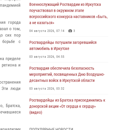
Военнослужащий Росгвардии из Иркутска
с пандемией
поучаствовал в окружном этапе
всероссийского конкурса наставников «Быть,
ния города
а не казаться»
азал о том,
04 августа 2026, 07:14
3
до сих пор
 борьбе с
Росгвардейцы потушили загоревшийся
автомобиль в Иркутске
03 августа 2026, 04:55
 на пределе
 региона и
Росгвардия обеспечила безопасность
мероприятий, посвященных Дню Воздушно-
десантных войск в Иркутской области
остранения
. Эти люди
03 августа 2026, 03:32
Росгвардейцы из Братска присоединились к
, Братска,
донорской акции «От сердца к сердцу»
лечившиеся
(видео)
31 июля 2026, 04:37
1
ссионализму
ПОПУЛЯРНЫЕ НОВОСТИ