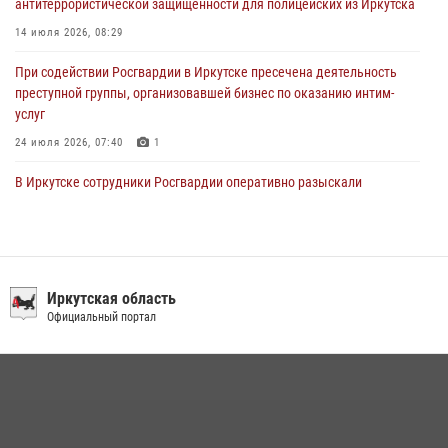
антитеррористической защищенности для полицейских из Иркутска
30 июля 2026, 07:37
14 июля 2026, 08:29
При содействии Росгвардии в Иркутске пресечена деятельность
преступной группы, организовавшей бизнес по оказанию интим-
услуг
24 июля 2026, 07:40
1
В Иркутске сотрудники Росгвардии оперативно разыскали
пенсионерку, страдающую потерей памяти
16 июля 2026, 06:50
В Иркутске сотрудники вневедомственной охраны Росгвардии
приняли участие в благотворительной акции
Иркутская область
Официальный портал
13 июля 2026, 07:04
4
В Иркутской области состоится прямая линия по вопросам
поступления на службу в Росгвардию
16 июля 2026, 09:19