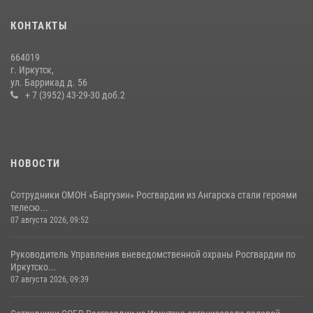
Сотрудники СОБР «Байкал» Росгвардии отработали ликвидацию
условных диверсионных групп в различных условиях местности
КОНТАКТЫ
20 июля 2026, 06:29
1
664019
В Иркутской области завершились учебно-методические сборы с
г. Иркутск,
инструкторами Сибирского ордена Жукова округа Росгвардии
ул. Баррикад д. 56
+ 7 (3952) 43-29-30 доб.2
27 июля 2026, 03:38
2
НОВОСТИ
Сотрудники ОМОН «Баргузин» Росгвардии из Ангарска стали героями
телесю...
07 августа 2026, 09:52
Руководитель Управления вневедомственной охраны Росгвардии по
Иркутско...
07 августа 2026, 09:39