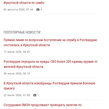
Иркутской области по самбо
05 августа 2026, 07:44
4
Военнослужащий Росгвардии из Иркутска поучаствовал в окружном
этапе всероссийского конкурса наставников «Быть, а не казаться»
04 августа 2026, 07:14
3
ПОПУЛЯРНЫЕ НОВОСТИ
Прямая линия по вопросам поступления на службу в Росгвардию
Росгвардейцы потушили загоревшийся автомобиль в Иркутске
состоялась в Иркутской области
03 августа 2026, 04:55
17 июля 2026, 09:07
Росгвардия обеспечила безопасность мероприятий, посвященных
Росгвардия передала на нужды СВО более 200 единиц оружия от
Дню Воздушно-десантных войск в Иркутской области
жителей Иркутской области
03 августа 2026, 03:32
30 июля 2026, 06:13
Росгвардейцы из Братска присоединились к донорской акции «От
В Иркутской области новобранцы Росгвардии приняли Военную
сердца к сердцу» (видео)
присягу
31 июля 2026, 04:37
1
22 июля 2026, 01:00
1
Сотрудники Росгвардии нашли и вернули родственникам
Сотрудники ОМОН продолжают проводить занятия по
пропавшую пожилую женщину в Иркутске