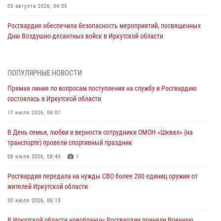
03 августа 2026, 04:55
Росгвардия обеспечила безопасность мероприятий, посвященных
Дню Воздушно-десантных войск в Иркутской области
03 августа 2026, 03:32
Росгвардейцы из Братска присоединились к донорской акции «От
ПОПУЛЯРНЫЕ НОВОСТИ
сердца к сердцу» (видео)
Прямая линия по вопросам поступления на службу в Росгвардию
31 июля 2026, 04:37
1
состоялась в Иркутской области
Сотрудники Росгвардии нашли и вернули родственникам
17 июля 2026, 09:07
пропавшую пожилую женщину в Иркутске
В День семьи, любви и верности сотрудники ОМОН «Шквал» (на
30 июля 2026, 07:37
транспорте) провели спортивный праздник
Росгвардия передала на нужды СВО более 200 единиц оружия от
08 июля 2026, 08:45
1
жителей Иркутской области
Росгвардия передала на нужды СВО более 200 единиц оружия от
30 июля 2026, 06:13
жителей Иркутской области
При силовой поддержке СОБР Росгвардии в Иркутской области
30 июля 2026, 06:13
провели рейды по соблюдению миграционного законодательства
В Иркутской области новобранцы Росгвардии приняли Военную