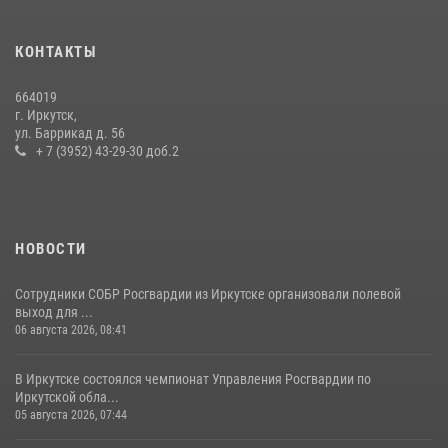
В Иркутске сотрудники вневедомственной охраны Росгвардии
КОНТАКТЫ
приняли участие в благотворительной акции
13 июля 2026, 07:04
4
664019
г. Иркутск,
В Иркутской области состоится прямая линия по вопросам
ул. Баррикад д. 56
поступления на службу в Росгвардию
+ 7 (3952) 43-29-30 доб.2
16 июля 2026, 09:19
НОВОСТИ
Сотрудники СОБР Росгвардии из Иркутске организовали полевой
выход для ...
06 августа 2026, 08:41
В Иркутске состоялся чемпионат Управления Росгвардии по
Иркутской обла...
05 августа 2026, 07:44