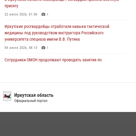
30 июля 2026, 04:19
присягу
22 июля 2026, 01:00
1
Иркутские росгвардейцы отработали навыки тактической
медицины под руководством инструктора Российского
университета спецназа имени В.В. Путина
09 июля 2026, 08:13
1
Сотрудники ОМОН продолжают проводить занятия по
антитеррористической защищенности для полицейских из Иркутска
14 июля 2026, 08:29
При содействии Росгвардии в Иркутске пресечена деятельность
преступной группы, организовавшей бизнес по оказанию интим-
Иркутская область
услуг
Официальный портал
24 июля 2026, 07:40
1
В Иркутске сотрудники Росгвардии оперативно разыскали
пенсионерку, страдающую потерей памяти
16 июля 2026, 06:50