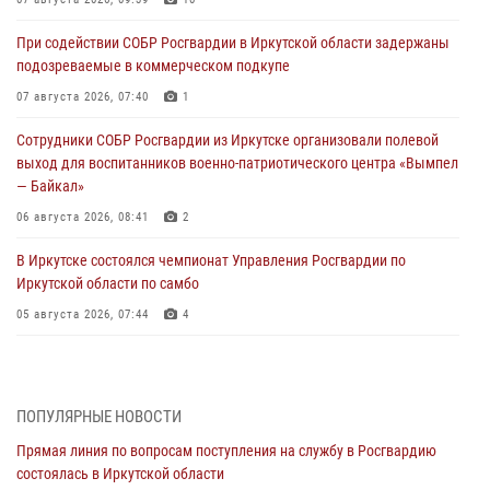
При содействии СОБР Росгвардии в Иркутской области задержаны
подозреваемые в коммерческом подкупе
07 августа 2026, 07:40
1
Сотрудники СОБР Росгвардии из Иркутске организовали полевой
выход для воспитанников военно-патриотического центра «Вымпел
— Байкал»
06 августа 2026, 08:41
2
В Иркутске состоялся чемпионат Управления Росгвардии по
Иркутской области по самбо
05 августа 2026, 07:44
4
Военнослужащий Росгвардии из Иркутска поучаствовал в окружном
этапе всероссийского конкурса наставников «Быть, а не казаться»
04 августа 2026, 07:14
3
ПОПУЛЯРНЫЕ НОВОСТИ
Прямая линия по вопросам поступления на службу в Росгвардию
Росгвардейцы потушили загоревшийся автомобиль в Иркутске
состоялась в Иркутской области
03 августа 2026, 04:55