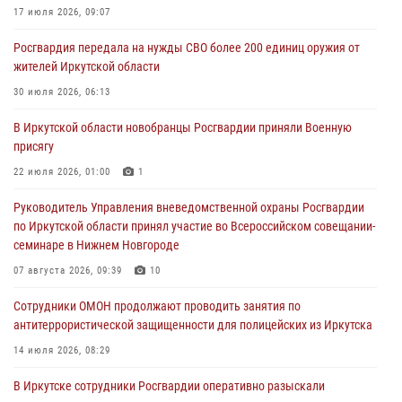
17 июля 2026, 09:07
Росгвардия обеспечила безопасность мероприятий, посвященных
Росгвардия передала на нужды СВО более 200 единиц оружия от
Дню Воздушно-десантных войск в Иркутской области
жителей Иркутской области
03 августа 2026, 03:32
30 июля 2026, 06:13
Росгвардейцы из Братска присоединились к донорской акции «От
В Иркутской области новобранцы Росгвардии приняли Военную
сердца к сердцу» (видео)
присягу
31 июля 2026, 04:37
1
22 июля 2026, 01:00
1
Сотрудники Росгвардии нашли и вернули родственникам
Руководитель Управления вневедомственной охраны Росгвардии
пропавшую пожилую женщину в Иркутске
по Иркутской области принял участие во Всероссийском совещании-
30 июля 2026, 07:37
семинаре в Нижнем Новгороде
07 августа 2026, 09:39
10
Сотрудники ОМОН продолжают проводить занятия по
антитеррористической защищенности для полицейских из Иркутска
14 июля 2026, 08:29
В Иркутске сотрудники Росгвардии оперативно разыскали