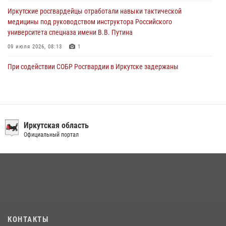
Иркутские росгвардейцы отработали навыки тактической
медицины под руководством инструктора Российского
университета спецназа имени В.В. Путина
09 июля 2026, 08:13
1
При содействии СОБР Росгвардии в Иркутске задержаны
подозреваемые в совершении тяжких и особо тяжких преступлений
07 июля 2026, 08:35
В Иркутской области новобранцы Росгвардии приняли Военную
присягу
Иркутская область
Официальный портал
22 июля 2026, 01:00
1
Сотрудники ОМОН продолжают проводить занятия по
антитеррористической защищенности для полицейских из Иркутска
14 июля 2026, 08:29
В Иркутске сотрудники Росгвардии оперативно разыскали
пенсионерку, страдающую потерей памяти
КОНТАКТЫ