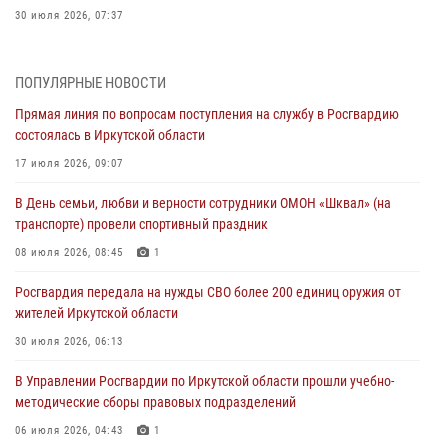
30 июля 2026, 07:37
Росгвардия передала на нужды СВО более 200 единиц оружия от
жителей Иркутской области
ПОПУЛЯРНЫЕ НОВОСТИ
30 июля 2026, 06:13
Прямая линия по вопросам поступления на службу в Росгвардию
состоялась в Иркутской области
При силовой поддержке СОБР Росгвардии в Иркутской области
провели рейды по соблюдению миграционного законодательства
17 июля 2026, 09:07
30 июля 2026, 04:19
В День семьи, любви и верности сотрудники ОМОН «Шквал» (на
транспорте) провели спортивный праздник
В честь 10-летия Росгвардии сотрудники вневедомственной охраны
из Ангарска познакомили отдыхающих детского лагеря со службой
08 июля 2026, 08:45
1
в ведомстве
Росгвардия передала на нужды СВО более 200 единиц оружия от
29 июля 2026, 03:44
2
жителей Иркутской области
Росгвардейцы из Иркутска приняли участие в праздновании Дня
30 июля 2026, 06:13
Крещения Руси
В Управлении Росгвардии по Иркутской области прошли учебно-
28 июля 2026, 07:15
4
методические сборы правовых подразделений
06 июля 2026, 04:43
1