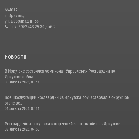
16 июля 2026, 06:50
664019
При содействии Росгвардии в Иркутске пресечена деятельность
г. Иркутск,
преступной группы, организовавшей бизнес по оказанию интим-
ул. Баррикад д. 56
услуг
+ 7 (3952) 43-29-30 доб.2
24 июля 2026, 07:40
1
НОВОСТИ
В Иркутске состоялся чемпионат Управления Росгвардии по
Иркутской обла...
05 августа 2026, 07:44
Военнослужащий Росгвардии из Иркутска поучаствовал в окружном
этапе вс...
04 августа 2026, 07:14
Росгвардейцы потушили загоревшийся автомобиль в Иркутске
03 августа 2026, 04:55