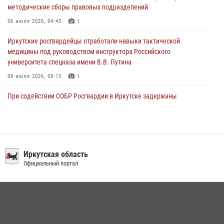
28 июля 2026, 07:15
4
методические сборы правовых подразделений
06 июля 2026, 04:43
1
Иркутские росгвардейцы отработали навыки тактической
медицины под руководством инструктора Российского
университета спецназа имени В.В. Путина
09 июля 2026, 08:13
1
При содействии СОБР Росгвардии в Иркутске задержаны
подозреваемые в совершении тяжких и особо тяжких преступлений
07 июля 2026, 08:35
В Иркутской области новобранцы Росгвардии приняли Военную
присягу
Иркутская область
Официальный портал
22 июля 2026, 01:00
1
Сотрудники ОМОН продолжают проводить занятия по
антитеррористической защищенности для полицейских из Иркутска
14 июля 2026, 08:29