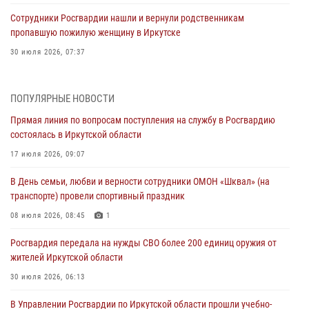
Сотрудники Росгвардии нашли и вернули родственникам
пропавшую пожилую женщину в Иркутске
30 июля 2026, 07:37
Росгвардия передала на нужды СВО более 200 единиц оружия от
жителей Иркутской области
ПОПУЛЯРНЫЕ НОВОСТИ
30 июля 2026, 06:13
Прямая линия по вопросам поступления на службу в Росгвардию
состоялась в Иркутской области
При силовой поддержке СОБР Росгвардии в Иркутской области
провели рейды по соблюдению миграционного законодательства
17 июля 2026, 09:07
30 июля 2026, 04:19
В День семьи, любви и верности сотрудники ОМОН «Шквал» (на
транспорте) провели спортивный праздник
В честь 10-летия Росгвардии сотрудники вневедомственной охраны
из Ангарска познакомили отдыхающих детского лагеря со службой
08 июля 2026, 08:45
1
в ведомстве
Росгвардия передала на нужды СВО более 200 единиц оружия от
29 июля 2026, 03:44
2
жителей Иркутской области
Росгвардейцы из Иркутска приняли участие в праздновании Дня
30 июля 2026, 06:13
Крещения Руси
В Управлении Росгвардии по Иркутской области прошли учебно-