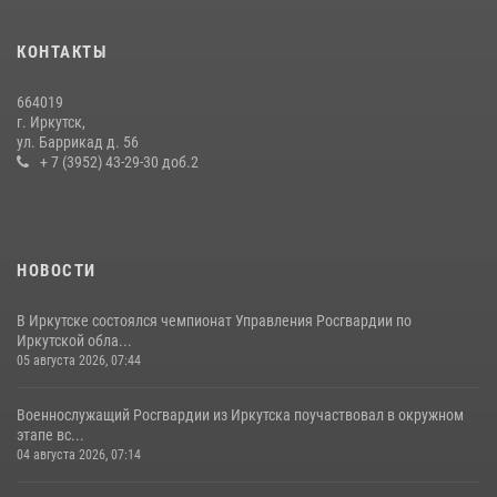
При содействии Росгвардии в Иркутске пресечена деятельность
преступной группы, организовавшей бизнес по оказанию интим-
КОНТАКТЫ
услуг
24 июля 2026, 07:40
1
664019
г. Иркутск,
В Иркутске сотрудники Росгвардии оперативно разыскали
ул. Баррикад д. 56
пенсионерку, страдающую потерей памяти
+ 7 (3952) 43-29-30 доб.2
16 июля 2026, 06:50
НОВОСТИ
В Иркутске состоялся чемпионат Управления Росгвардии по
Иркутской обла...
05 августа 2026, 07:44
Военнослужащий Росгвардии из Иркутска поучаствовал в окружном
этапе вс...
04 августа 2026, 07:14