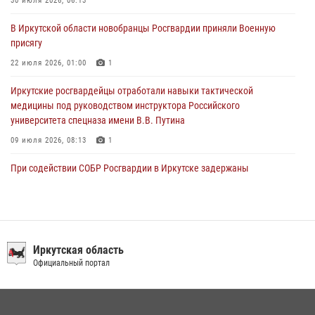
В честь 10-летия Росгвардии сотрудники вневедомственной охраны
30 июля 2026, 06:13
из Ангарска познакомили отдыхающих детского лагеря со службой
В Иркутской области новобранцы Росгвардии приняли Военную
в ведомстве
присягу
29 июля 2026, 03:44
2
22 июля 2026, 01:00
1
Иркутские росгвардейцы отработали навыки тактической
медицины под руководством инструктора Российского
университета спецназа имени В.В. Путина
09 июля 2026, 08:13
1
При содействии СОБР Росгвардии в Иркутске задержаны
подозреваемые в совершении тяжких и особо тяжких преступлений
07 июля 2026, 08:35
Сотрудники ОМОН продолжают проводить занятия по
антитеррористической защищенности для полицейских из Иркутска
Иркутская область
Официальный портал
14 июля 2026, 08:29
При содействии Росгвардии в Иркутске пресечена деятельность
преступной группы, организовавшей бизнес по оказанию интим-