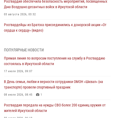
Росгвардия обеспечила безопасность мероприятий, посвященных
Дню Воздушно-десантных войск в Иркутской области
03 августа 2026, 03:32
Росгвардейцы из Братска присоединились к донорской акции «От
сердца к сердцу» (видео)
31 июля 2026, 04:37
1
Сотрудники Росгвардии нашли и вернули родственникам
ПОПУЛЯРНЫЕ НОВОСТИ
пропавшую пожилую женщину в Иркутске
Прямая линия по вопросам поступления на службу в Росгвардию
30 июля 2026, 07:37
состоялась в Иркутской области
Росгвардия передала на нужды СВО более 200 единиц оружия от
17 июля 2026, 09:07
жителей Иркутской области
В День семьи, любви и верности сотрудники ОМОН «Шквал» (на
30 июля 2026, 06:13
транспорте) провели спортивный праздник
При силовой поддержке СОБР Росгвардии в Иркутской области
08 июля 2026, 08:45
1
провели рейды по соблюдению миграционного законодательства
Росгвардия передала на нужды СВО более 200 единиц оружия от
30 июля 2026, 04:19
жителей Иркутской области