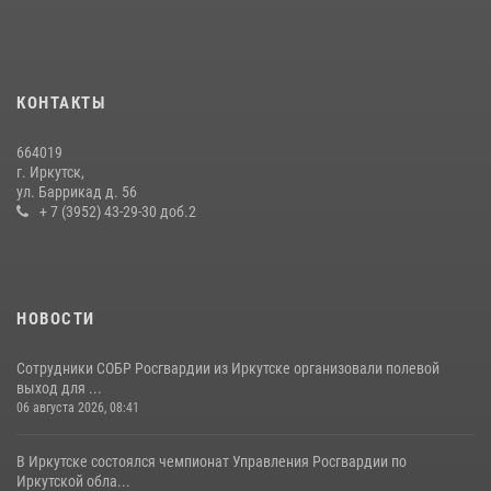
услуг
24 июля 2026, 07:40
1
В Иркутске сотрудники Росгвардии оперативно разыскали
КОНТАКТЫ
пенсионерку, страдающую потерей памяти
16 июля 2026, 06:50
664019
г. Иркутск,
В Иркутске сотрудники вневедомственной охраны Росгвардии
ул. Баррикад д. 56
приняли участие в благотворительной акции
+ 7 (3952) 43-29-30 доб.2
13 июля 2026, 07:04
4
НОВОСТИ
Сотрудники СОБР Росгвардии из Иркутске организовали полевой
выход для ...
06 августа 2026, 08:41
В Иркутске состоялся чемпионат Управления Росгвардии по
Иркутской обла...